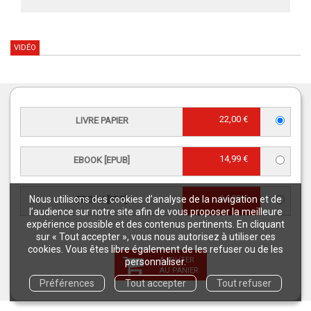
VIDÉO
GARANTIES
22,00 €
LIVRE PAPIER
QUAE
* EN FRANCE MÉTROPOLITAINE
14,99 €
EBOOK [EPUB]
LIVRAISON
PAIEMENT
ENTRE 3 ET 5
SÉCURISÉ
14,99 €
JOURS OUVRÉS*
Nous utilisons des cookies d’analyse de la navigation et de
EBOOK [PDF]
l’audience sur notre site afin de vous proposer la meilleure
expérience possible et des contenus pertinents. En cliquant
PAIEMENT :
LIVRAISON À 3€
sur « Tout accepter », vous nous autorisez à utiliser ces
CHÈQUES, CB,
À PARTIR DE 50 € D'ACHAT*
cookies. Vous êtes libre également de les refuser ou de les
PAYPAL, MANDAT
AJOUTER
personnaliser.
AU PANIER
ADMINISTRATIF, VIREMENT
Préférences
Tout accepter
Tout refuser