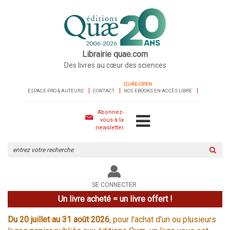
Librairie quae.com
Des livres au cœur des sciences
QUAE-OPEN
ESPACE PRO & AUTEURS
CONTACT
NOS EBOOKS EN ACCÈS LIBRE
Abonnez-
vous à la
newsletter
Rechercher
sur
le
site
SE CONNECTER
Un livre acheté = un livre offert !
Du 20 juillet au 31 août 2026
, pour l'achat d'un ou plusieurs