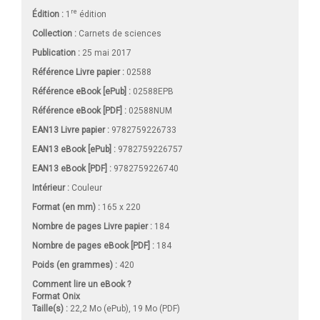
re
Édition :
1
édition
Collection :
Carnets de sciences
Publication :
25 mai 2017
Référence Livre papier :
02588
Référence eBook [ePub] :
02588EPB
Référence eBook [PDF] :
02588NUM
EAN13 Livre papier :
9782759226733
EAN13 eBook [ePub] :
9782759226757
EAN13 eBook [PDF] :
9782759226740
Intérieur :
Couleur
Format (en mm)
:
165 x 220
Nombre de pages
Livre papier
:
184
Nombre de pages
eBook [PDF]
:
184
Poids (en grammes) :
420
Comment lire un eBook ?
Format Onix
Taille(s) :
22,2 Mo (ePub), 19 Mo (PDF)