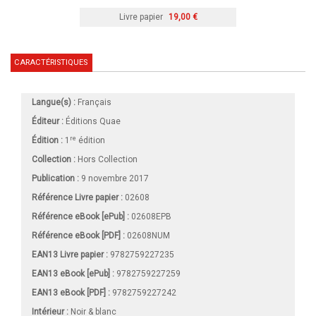
Livre papier
19,00 €
CARACTÉRISTIQUES
Langue(s) :
Français
Éditeur :
Éditions Quae
re
Édition :
1
édition
Collection :
Hors Collection
Publication :
9 novembre 2017
Référence Livre papier :
02608
Référence eBook [ePub] :
02608EPB
Référence eBook [PDF] :
02608NUM
EAN13 Livre papier :
9782759227235
EAN13 eBook [ePub] :
9782759227259
EAN13 eBook [PDF] :
9782759227242
Intérieur :
Noir & blanc