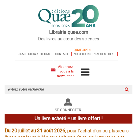
Librairie quae.com
Des livres au cœur des sciences
QUAE-OPEN
ESPACE PRO & AUTEURS
CONTACT
NOS EBOOKS EN ACCÈS LIBRE
Abonnez-
vous à la
newsletter
Rechercher
sur
le
site
SE CONNECTER
Un livre acheté = un livre offert !
Du 20 juillet au 31 août 2026
, pour l'achat d'un ou plusieurs