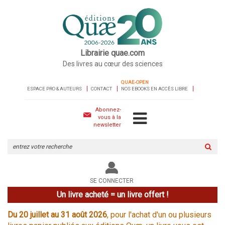
Librairie quae.com
Des livres au cœur des sciences
QUAE-OPEN
ESPACE PRO & AUTEURS
CONTACT
NOS EBOOKS EN ACCÈS LIBRE
Abonnez-
vous à la
newsletter
Rechercher
sur
le
site
SE CONNECTER
Un livre acheté = un livre offert !
Du 20 juillet au 31 août 2026
, pour l'achat d'un ou plusieurs