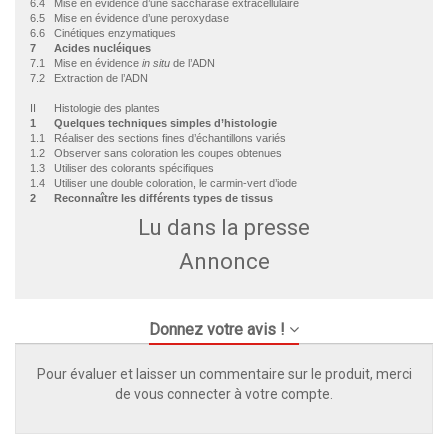
6.4 Mise en évidence d’une saccharase extracellulaire
6.5 Mise en évidence d’une peroxydase
6.6 Cinétiques enzymatiques
7 Acides nucléiques
7.1 Mise en évidence
in situ
de l’ADN
7.2 Extraction de l’ADN
II Histologie des plantes
1 Quelques techniques simples d’histologie
1.1 Réaliser des sections fines d’échantillons variés
1.2 Observer sans coloration les coupes obtenues
1.3 Utiliser des colorants spécifiques
1.4 Utiliser une double coloration, le carmin-vert d’iode
2 Reconnaître les différents types de tissus
Lu dans la presse
Annonce
Donnez votre avis !
Pour évaluer et laisser un commentaire sur le produit, merci
de vous connecter à votre compte.