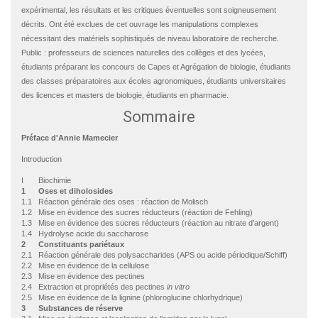
expérimental, les résultats et les critiques éventuelles sont soigneusement
décrits. Ont été exclues de cet ouvrage les manipulations complexes
nécessitant des matériels sophistiqués de niveau laboratoire de recherche.
Public : professeurs de sciences naturelles des collèges et des lycées,
étudiants préparant les concours de Capes et Agrégation de biologie, étudiants
des classes préparatoires aux écoles agronomiques, étudiants universitaires
des licences et masters de biologie, étudiants en pharmacie.
Sommaire
Préface d'Annie Mamecier
Introduction
I Biochimie
1 Oses et diholosides
1.1 Réaction générale des oses : réaction de Molisch
1.2 Mise en évidence des sucres réducteurs (réaction de Fehling)
1.3 Mise en évidence des sucres réducteurs (réaction au nitrate d’argent)
1.4 Hydrolyse acide du saccharose
2 Constituants pariétaux
2.1 Réaction générale des polysaccharides (APS ou acide périodique/Schiff)
2.2 Mise en évidence de la cellulose
2.3 Mise en évidence des pectines
2.4 Extraction et propriétés des pectines
in vitro
2.5 Mise en évidence de la lignine (phloroglucine chlorhydrique)
3 Substances de réserve