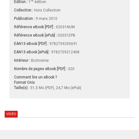
re
Édition :
1
édition
Collection :
Hors Collection
Publication :
9 mars 2010
Référence eBook [PDF] :
02031NUM
Référence eBook [ePub] :
02031EPB
EAN13 eBook [PDF] :
9782759205691
EAN13 eBook [ePub] :
9782759212408
Intérieur :
Bichromie
Nombre de pages
eBook [PDF]
:
320
Comment lire un eBook ?
Format Onix
Taille(s) :
51,5 Mo (PDF), 24,7 Mo (ePub)
VIDÉO