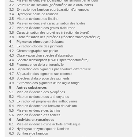
3.1 Mise en évidence et localisation de l’amidon par le lugol
3.2 Structure de l’amidon (phénomène de la croix noire)
3.3 Extraction de l’amidon et préparation d’un empois
3.4 Hydrolyse acide de l’amidon
3.5 Mise en évidence de l’inuline
3.6 Mise en évidence et caractérisation des lipides
3.7 Mise en évidence des grains d’aleurone
3.8 Caractérisation des protéines (réaction du biuret)
3.8 Caractérisation des protéines (réaction xanthoprotéique)
4 Pigments photosynthétiques
4.1 Extraction globale des pigments
4.2 Chromatographie sur papier
4.3 Observation d’un spectre d’absorption
4.4 Spectre d’absorption (ExAO-spectrophotomètre)
4.5 Fluorescence de la chlorophylle
4.6 Séparation des pigments par solubilité différentielle
4.7 Séparation des pigments sur colonne
4.8 Spectres d’absorption des pigments
4.9 Extraction des pigments d’une algue rouge
5 Autres substances
5.1 Mise en évidence des lycopènes
5.2 Mise en évidence des anthocyanes
5.3 Extraction et propriétés des anthocyanes
5.4 Mise en évidence de l’oxalate de calcium
5.5 Mise en évidence des tannins
5.6 Mise en évidence d’essences
6 Activités enzymatiques
6.1 Mise en évidence d’une activité amylasique
6.2 Hydrolyse enzymatique de l’amidon
6.3 Synthèse de l’amidon