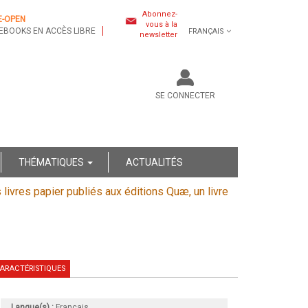
Abonnez-
E-OPEN
vous à la
EBOOKS EN ACCÈS LIBRE
FRANÇAIS
newsletter
SE CONNECTER
THÉMATIQUES
ACTUALITÉS
s livres papier publiés aux éditions Quæ, un livre
ARACTÉRISTIQUES
Langue(s) :
Français