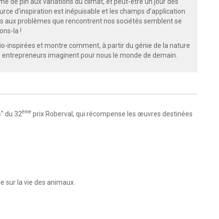
e de pin aux variations du climat, et peut-être un jour des
urce d’inspiration est inépuisable et les champs d’application
s aux problèmes que rencontrent nos sociétés semblent se
ons-la !
-inspirées et montre comment, à partir du génie de la nature
es entrepreneurs imaginent pour nous le monde de demain.
ème
" du 32
prix Roberval, qui récompense les œuvres destinées
 sur la vie des animaux.