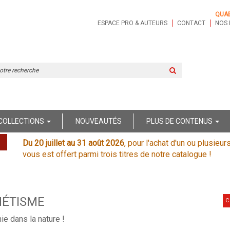
QUA
ESPACE PRO & AUTEURS
CONTACT
NOS 
Rechercher
sur
le
site
COLLECTIONS
NOUVEAUTÉS
PLUS DE CONTENUS
Du 20 juillet au 31 août 2026
, pour l'achat d'un ou plusieur
vous est offert parmi trois titres de notre catalogue !
MÉTISME
C
nie dans la nature !