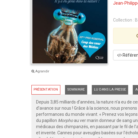
Jean-Philip
Collection :
B
Référenc
Agrandir
PRÉSENTATION
SOMMAIRE
LU DANS LA PRESSE
A
Depuis 3,85 milliards d’années, la nature n’a eu de ces
d’avance sur nous ! Grâce à la science, nous prenons
performances du monde vivant. « Prenez vos leçons dan
du papillon
Morpho
au ver marin donneur de sang un
médicaux des chimpanzés, en passant par le fil de l’a
et invente. Cannes pour aveugles basées sur l’écholo