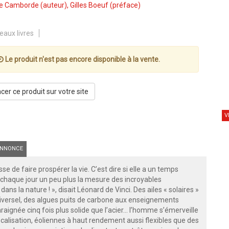
pe Camborde
(auteur),
Gilles Boeuf
(préface)
eaux livres
Le produit n'est pas encore disponible à la vente.
er ce produit sur votre site
V
NNONCE
se de faire prospérer la vie. C’est dire si elle a un temps
 chaque jour un peu plus la mesure des incroyables
s la nature ! », disait Léonard de Vinci. Des ailes « solaires »
iversel, des algues puits de carbone aux enseignements
raignée cinq fois plus solide que l’acier… l’homme s’émerveille
calisation, éoliennes à haut rendement aussi flexibles que des