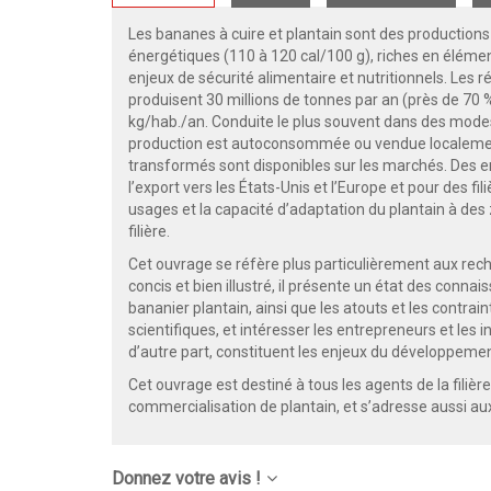
Les bananes à cuire et plantain sont des productions
énergétiques (110 à 120 cal/100 g), riches en éléme
enjeux de sécurité alimentaire et nutritionnels. Les r
produisent 30 millions de tonnes par an (près de 7
kg/hab./an. Conduite le plus souvent dans des modes 
production est autoconsommée ou vendue localement
transformés sont disponibles sur les marchés. Des e
l’export vers les États-Unis et l’Europe et pour des fil
usages et la capacité d’adaptation du plantain à des
filière.
Cet ouvrage se réfère plus particulièrement aux rech
concis et bien illustré, il présente un état des conna
bananier plantain, ainsi que les atouts et les contrain
scientifiques, et intéresser les entrepreneurs et les in
d’autre part, constituent les enjeux du développement 
Cet ouvrage est destiné à tous les agents de la filiè
commercialisation de plantain, et s’adresse aussi au
Donnez votre avis !