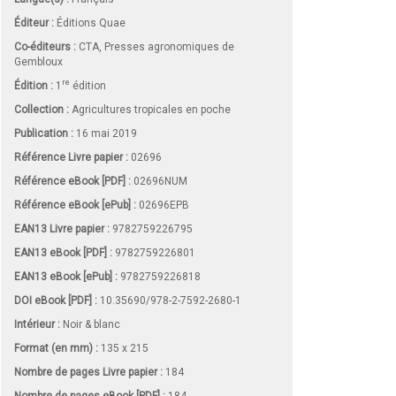
Éditeur :
Éditions Quae
Co-éditeurs :
CTA, Presses agronomiques de
Gembloux
re
Édition :
1
édition
Collection :
Agricultures tropicales en poche
Publication :
16 mai 2019
Référence Livre papier :
02696
Référence eBook [PDF] :
02696NUM
Référence eBook [ePub] :
02696EPB
EAN13 Livre papier :
9782759226795
EAN13 eBook [PDF] :
9782759226801
EAN13 eBook [ePub] :
9782759226818
DOI eBook [PDF] :
10.35690/978-2-7592-2680-1
Intérieur :
Noir & blanc
Format (en mm)
:
135 x 215
Nombre de pages
Livre papier
:
184
Nombre de pages
eBook [PDF]
:
184