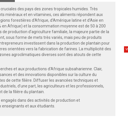
 cruciales des pays des zones tropicales humides. Très
nts minéraux et en vitamines, ces aliments répondent aux
égions forestières d’Afrique, d’Amérique latine et d’Asie en
0 % en Afrique) et la consommation moyenne est de 50 à 200
de production d’agriculture familiale, la majeure partie de la
, sous forme de mets très variés, mais peu de produits
ntrepreneurs investissent dans la production de plantain pour
ières orientées vers la fabrication de farines. La multiplicité des
V
 zones agroclimatiques diverses sont des atouts de cette
erches et aux productions d’Afrique subsaharienne. Clair,
issances et des innovations disponibles sur la culture du
tes de cette filière. Diffuser les avancées techniques et
dustriels, d’une part, les agriculteurs et les professionnels,
de la filière du plantain.
re engagés dans des activités de production et
x enseignants et aux étudiants.