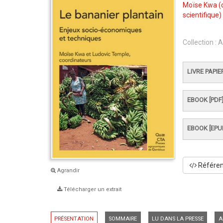
Moïse Kwa
(
scientifique)
Collection :
A
LIVRE PAPIE
EBOOK [PDF
EBOOK [EPU
Référenc
Agrandir
Télécharger un extrait
PRÉSENTATION
SOMMAIRE
LU DANS LA PRESSE
A