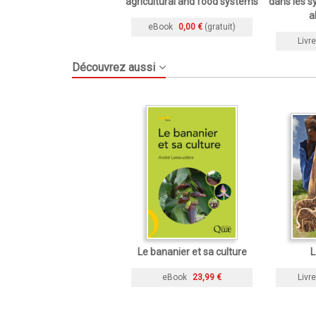
agricultural and food systems
dans les s
a
eBook
0,00 €
(gratuit)
Livre
Découvrez aussi
Le bananier et sa culture
L
eBook
23,99 €
Livre