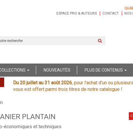
QUA
ESPACE PRO & AUTEURS
CONTACT
NOS 
Rechercher
sur
le
site
COLLECTIONS
NOUVEAUTÉS
PLUS DE CONTENUS
Du 20 juillet au 31 août 2026
, pour l'achat d'un ou plusieur
vous est offert parmi trois titres de notre catalogue !
in
ANIER PLANTAIN
C
io-économiques et techniques