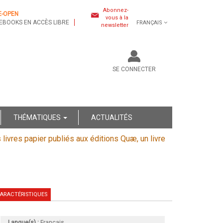
Abonnez-
E-OPEN
vous à la
EBOOKS EN ACCÈS LIBRE
FRANÇAIS
newsletter
SE CONNECTER
THÉMATIQUES
ACTUALITÉS
s livres papier publiés aux éditions Quæ, un livre
ARACTÉRISTIQUES
Langue(s) :
Français