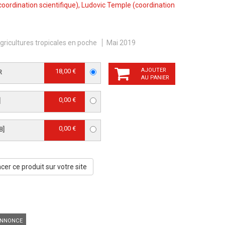
coordination scientifique),
Ludovic Temple
(coordination
gricultures tropicales en poche
Mai 2019
AJOUTER
18,00 €
R
AU PANIER
0,00 €
]
0,00 €
B]
er ce produit sur votre site
NNONCE