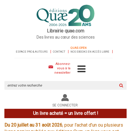
Librairie quae.com
Des livres au cœur des sciences
QUAE-OPEN
ESPACE PRO & AUTEURS
CONTACT
NOS EBOOKS EN ACCÈS LIBRE
Abonnez-
vous à la
newsletter
Rechercher
sur
le
site
SE CONNECTER
Un livre acheté = un livre offert !
Du 20 juillet au 31 août 2026
, pour l'achat d'un ou plusieurs