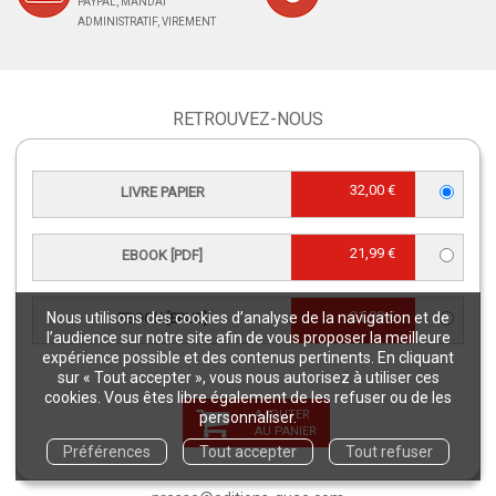
PAYPAL, MANDAT
ADMINISTRATIF, VIREMENT
RETROUVEZ-NOUS
32,00 €
LIVRE PAPIER
21,99 €
EBOOK [PDF]
CONTACT SERVICE CLIENTS
serviceclients@quae.fr
Éditions Quae - c/o INRAE RD 10 -
21,99 €
Nous utilisons des cookies d’analyse de la navigation et de
EBOOK [EPUB]
78026 Versailles Cedex
l’audience sur notre site afin de vous proposer la meilleure
expérience possible et des contenus pertinents. En cliquant
Tél : +33 6 33 35 48 40
sur « Tout accepter », vous nous autorisez à utiliser ces
Du lundi au vendredi
cookies. Vous êtes libre également de les refuser ou de les
9h - 12h/ 13h30 - 17h
AJOUTER
personnaliser.
AU PANIER
Préférences
Tout accepter
Tout refuser
CONTACT JOURNALISTES