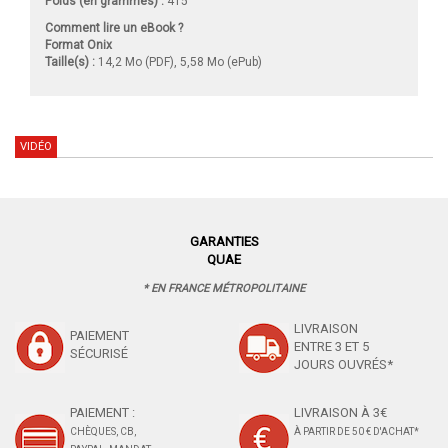
Poids (en grammes) :
415
Comment lire un eBook ?
Format Onix
Taille(s) :
14,2 Mo (PDF), 5,58 Mo (ePub)
VIDÉO
GARANTIES
QUAE
* EN FRANCE MÉTROPOLITAINE
LIVRAISON
PAIEMENT
ENTRE 3 ET 5
SÉCURISÉ
JOURS OUVRÉS*
PAIEMENT :
LIVRAISON À 3€
CHÈQUES, CB,
À PARTIR DE 50 € D'ACHAT*