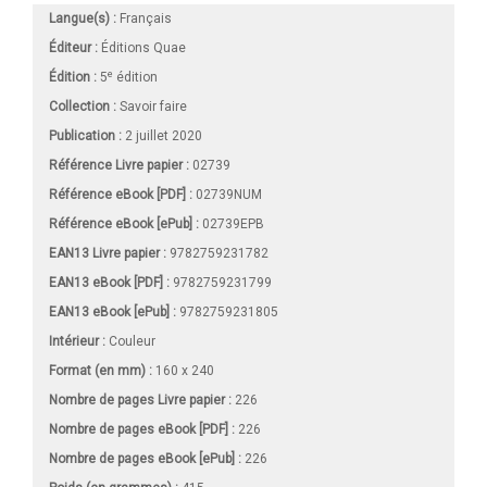
Langue(s) :
Français
Éditeur :
Éditions Quae
e
Édition :
5
édition
Collection :
Savoir faire
Publication :
2 juillet 2020
Référence Livre papier :
02739
Référence eBook [PDF] :
02739NUM
Référence eBook [ePub] :
02739EPB
EAN13 Livre papier :
9782759231782
EAN13 eBook [PDF] :
9782759231799
EAN13 eBook [ePub] :
9782759231805
Intérieur :
Couleur
Format (en mm)
:
160 x 240
Nombre de pages
Livre papier
:
226
Nombre de pages
eBook [PDF]
:
226
Nombre de pages
eBook [ePub]
:
226