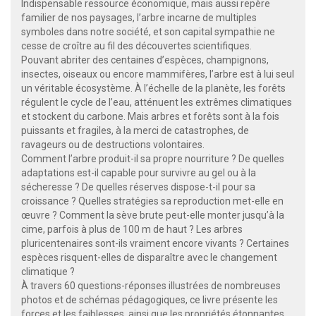
Indispensable ressource économique, mais aussi repère
familier de nos paysages, l’arbre incarne de multiples
symboles dans notre société, et son capital sympathie ne
cesse de croître au fil des découvertes scientifiques.
Pouvant abriter des centaines d’espèces, champignons,
insectes, oiseaux ou encore mammifères, l’arbre est à lui seul
un véritable écosystème. À l’échelle de la planète, les forêts
régulent le cycle de l’eau, atténuent les extrêmes climatiques
et stockent du carbone. Mais arbres et forêts sont à la fois
puissants et fragiles, à la merci de catastrophes, de
ravageurs ou de destructions volontaires.
Comment l’arbre produit-il sa propre nourriture ? De quelles
adaptations est-il capable pour survivre au gel ou à la
sécheresse ? De quelles réserves dispose-t-il pour sa
croissance ? Quelles stratégies sa reproduction met-elle en
œuvre ? Comment la sève brute peut-elle monter jusqu’à la
cime, parfois à plus de 100 m de haut ? Les arbres
pluricentenaires sont-ils vraiment encore vivants ? Certaines
espèces risquent-elles de disparaître avec le changement
climatique ?
À travers 60 questions-réponses illustrées de nombreuses
photos et de schémas pédagogiques, ce livre présente les
forces et les faiblesses, ainsi que les propriétés étonnantes