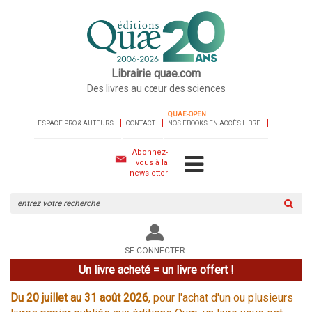
Librairie quae.com
Des livres au cœur des sciences
QUAE-OPEN
ESPACE PRO & AUTEURS
CONTACT
NOS EBOOKS EN ACCÈS LIBRE
Abonnez-
vous à la
newsletter
Rechercher
sur
le
site
SE CONNECTER
Un livre acheté = un livre offert !
Du 20 juillet au 31 août 2026
, pour l'achat d'un ou plusieurs