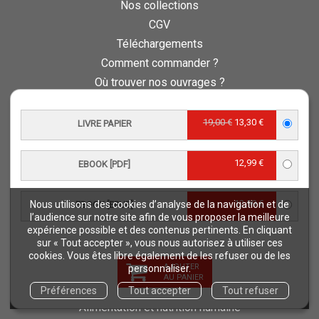
Nos collections
CGV
Téléchargements
Comment commander ?
Où trouver nos ouvrages ?
Contact
Comment lire un ebook ?
19,00 €
13,30 €
LIVRE PAPIER
Conseil scientifique et éditorial
Charte d’éthique éditoriale
12,99 €
EBOOK [PDF]
Questions fréquentes
Protection de vos données personnelles - RGPD
12,99 €
Nous utilisons des cookies d’analyse de la navigation et de
EBOOK [EPUB]
QUAE RECRUTE
l’audience sur notre site afin de vous proposer la meilleure
expérience possible et des contenus pertinents. En cliquant
Retours et commandes
sur « Tout accepter », vous nous autorisez à utiliser ces
cookies. Vous êtes libre également de les refuser ou de les
NOS THÉMATIQUES
AJOUTER
personnaliser.
AU PANIER
Agriculture et productions végétales
Préférences
Tout accepter
Tout refuser
Alimentation et nutrition humaine