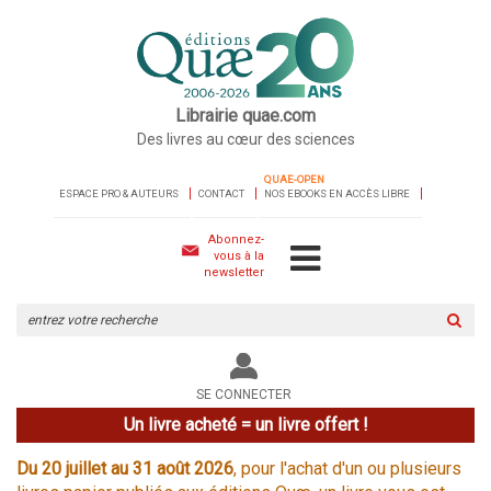
Librairie quae.com
Des livres au cœur des sciences
QUAE-OPEN
ESPACE PRO & AUTEURS
CONTACT
NOS EBOOKS EN ACCÈS LIBRE
Abonnez-
vous à la
newsletter
Rechercher
sur
le
site
SE CONNECTER
Un livre acheté = un livre offert !
Du 20 juillet au 31 août 2026
, pour l'achat d'un ou plusieurs