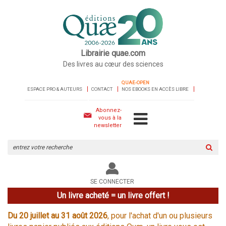
Librairie quae.com
Des livres au cœur des sciences
QUAE-OPEN
ESPACE PRO & AUTEURS
CONTACT
NOS EBOOKS EN ACCÈS LIBRE
Abonnez-
vous à la
newsletter
Rechercher
sur
le
site
SE CONNECTER
Un livre acheté = un livre offert !
Du 20 juillet au 31 août 2026
, pour l'achat d'un ou plusieurs