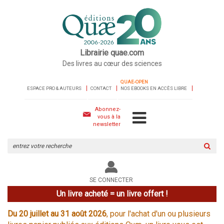
Librairie quae.com
Des livres au cœur des sciences
QUAE-OPEN
ESPACE PRO & AUTEURS
CONTACT
NOS EBOOKS EN ACCÈS LIBRE
Abonnez-
vous à la
newsletter
Rechercher
sur
le
site
SE CONNECTER
Un livre acheté = un livre offert !
Du 20 juillet au 31 août 2026
, pour l'achat d'un ou plusieurs