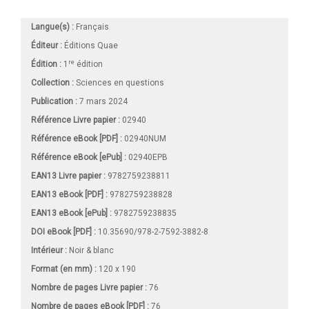
Langue(s) :
Français
Éditeur :
Éditions Quae
re
Édition :
1
édition
Collection :
Sciences en questions
Publication :
7 mars 2024
Référence Livre papier :
02940
Référence eBook [PDF] :
02940NUM
Référence eBook [ePub] :
02940EPB
EAN13 Livre papier :
9782759238811
EAN13 eBook [PDF] :
9782759238828
EAN13 eBook [ePub] :
9782759238835
DOI eBook [PDF] :
10.35690/978-2-7592-3882-8
Intérieur :
Noir & blanc
Format (en mm)
:
120 x 190
Nombre de pages
Livre papier
:
76
Nombre de pages
eBook [PDF]
:
76