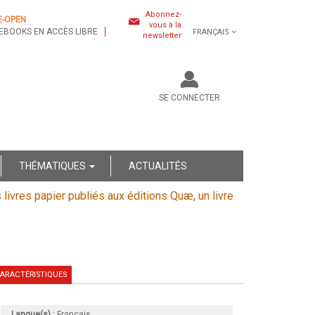
Abonnez-
E-OPEN
vous à la
EBOOKS EN ACCÈS LIBRE
FRANÇAIS
newsletter
SE CONNECTER
THÉMATIQUES
ACTUALITÉS
s livres papier publiés aux éditions Quæ, un livre
ARACTÉRISTIQUES
Langue(s) :
Français