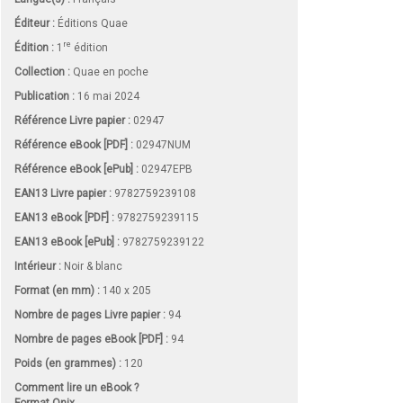
Éditeur :
Éditions Quae
re
Édition :
1
édition
Collection :
Quae en poche
Publication :
16 mai 2024
Référence Livre papier :
02947
Référence eBook [PDF] :
02947NUM
Référence eBook [ePub] :
02947EPB
EAN13 Livre papier :
9782759239108
EAN13 eBook [PDF] :
9782759239115
EAN13 eBook [ePub] :
9782759239122
Intérieur :
Noir & blanc
Format (en mm)
:
140 x 205
Nombre de pages
Livre papier
:
94
Nombre de pages
eBook [PDF]
:
94
Poids (en grammes) :
120
Comment lire un eBook ?
Format Onix