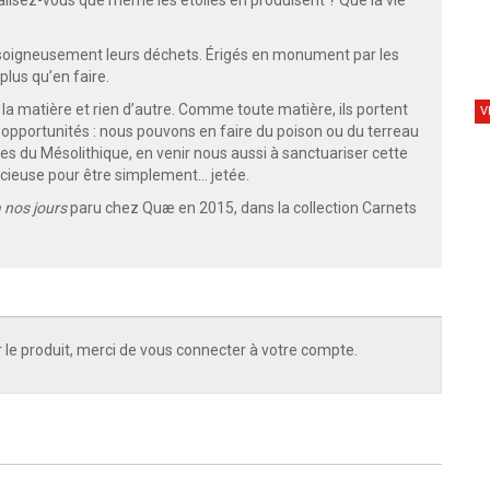
lisez-vous que même les étoiles en produisent ? Que la vie
 soigneusement leurs déchets. Érigés en monument par les
plus qu’en faire.
 la matière et rien d’autre. Comme toute matière, ils portent
V
opportunités : nous pouvons en faire du poison ou du terreau
tres du Mésolithique, en venir nous aussi à sanctuariser cette
écieuse pour être simplement… jetée.
 nos jours
paru chez Quæ en 2015, dans la collection Carnets
 le produit, merci de vous connecter à votre compte.