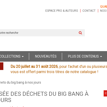
QUA
ESPACE PRO & AUTEURS
CONTACT
NOS 
Rechercher
sur
le
site
COLLECTIONS
NOUVEAUTÉS
PLUS DE CONTENUS
Du 20 juillet au 31 août 2026
, pour l'achat d'un ou plusieur
vous est offert parmi trois titres de notre catalogue !
ets du big bang à nos jours
SÉE DES DÉCHETS DU BIG BANG À
C
OURS