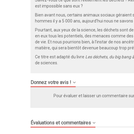
Savez-vous ce que sont réellement les déchets ? Réa
est impossible sans eux ?
Bien avant nous, certains animaux sociaux géraient
hommes il y a 5 000 ans, aujourd’hui nous ne savons 
Pourtant, aux yeux de la science, les déchets sont de
en eux tous les potentiels, des menaces comme des 
de vie. Et nous pourrions bien, à l’instar de nos ancê
matière, qui sera bientôt devenue beaucoup trop pr
Ce titre est adapté du livre
Les déchets, du big bang à
de sciences.
Donnez votre avis !
Pour évaluer et laisser un commentaire sur
Évaluations et commentaires