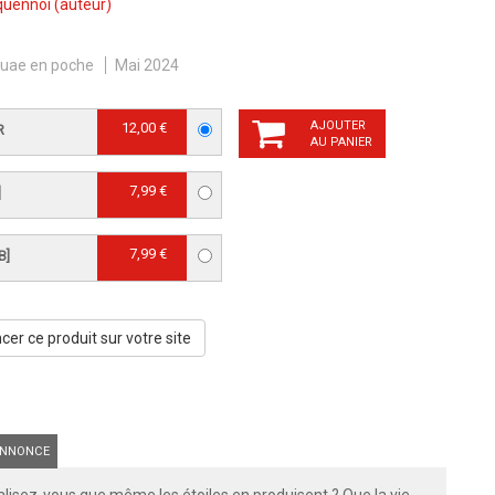
quennoi
(auteur)
uae en poche
Mai 2024
AJOUTER
12,00 €
R
AU PANIER
7,99 €
]
7,99 €
B]
er ce produit sur votre site
NNONCE