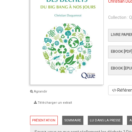
Christian Du
Collection :
Q
LIVRE PAPIE
EBOOK [PDF
EBOOK [EPU
Référenc
Agrandir
Télécharger un extrait
PRÉSENTATION
SOMMAIRE
LU DANS LA PRESSE
A