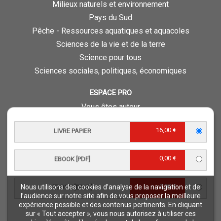
Milieux naturels et environnement
Pays du Sud
Pêche - Ressources aquatiques et aquacoles
Sciences de la vie et de la terre
Science pour tous
Sciences sociales, politiques, économiques
ESPACE PRO
Vous êtes auteur
Vous êtes journaliste
16,00 €
LIVRE PAPIER
Vous êtes libraire
Vous êtes bibliothécaire
0,00 €
EBOOK [PDF]
Foreign rights
Procédure d'évaluation
0,00 €
Nous utilisons des cookies d’analyse de la navigation et de
EBOOK [EPUB]
NOTRE SITE
l’audience sur notre site afin de vous proposer la meilleure
expérience possible et des contenus pertinents. En cliquant
Quae © 2018
sur « Tout accepter », vous nous autorisez à utiliser ces