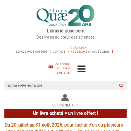
Librairie quae.com
Des livres au cœur des sciences
QUAE-OPEN
ESPACE PRO & AUTEURS
CONTACT
NOS EBOOKS EN ACCÈS LIBRE
Abonnez-
vous à la
newsletter
Rechercher
sur
le
site
SE CONNECTER
Un livre acheté = un livre offert !
Du 20 juillet au 31 août 2026
, pour l'achat d'un ou plusieurs