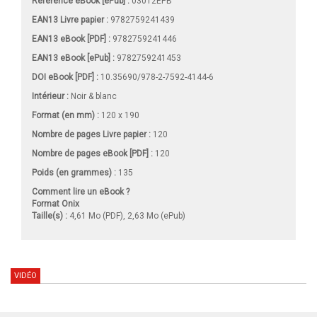
Référence eBook [ePub] :
03012EPB
EAN13 Livre papier :
9782759241439
EAN13 eBook [PDF] :
9782759241446
EAN13 eBook [ePub] :
9782759241453
DOI eBook [PDF] :
10.35690/978-2-7592-4144-6
Intérieur :
Noir & blanc
Format (en mm)
:
120 x 190
Nombre de pages
Livre papier
:
120
Nombre de pages
eBook [PDF]
:
120
Poids (en grammes) :
135
Comment lire un eBook ?
Format Onix
Taille(s) :
4,61 Mo (PDF), 2,63 Mo (ePub)
VIDÉO