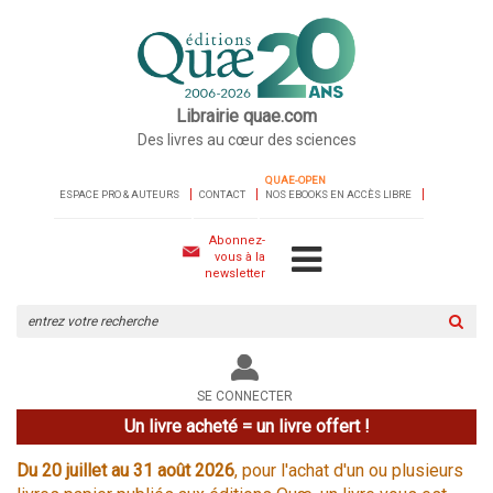
Librairie quae.com
Des livres au cœur des sciences
QUAE-OPEN
ESPACE PRO & AUTEURS
CONTACT
NOS EBOOKS EN ACCÈS LIBRE
Abonnez-
vous à la
newsletter
Rechercher
sur
le
site
SE CONNECTER
Un livre acheté = un livre offert !
Du 20 juillet au 31 août 2026
, pour l'achat d'un ou plusieurs