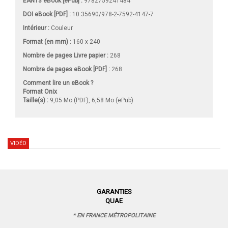
EAN13 eBook [ePub] :
9782759241484
DOI eBook [PDF] :
10.35690/978-2-7592-4147-7
Intérieur :
Couleur
Format (en mm)
:
160 x 240
Nombre de pages
Livre papier
:
268
Nombre de pages
eBook [PDF]
:
268
Comment lire un eBook ?
Format Onix
Taille(s) :
9,05 Mo (PDF), 6,58 Mo (ePub)
VIDÉO
GARANTIES
QUAE
* EN FRANCE MÉTROPOLITAINE