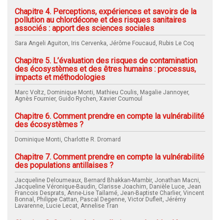
Chapitre 4. Perceptions, expériences et savoirs de la
pollution au chlordécone et des risques sanitaires
associés : apport des sciences sociales
Sara Angeli Aguiton, Iris Cervenka, Jérôme Foucaud, Rubis Le Coq
Chapitre 5. L’évaluation des risques de contamination
des écosystèmes et des êtres humains : processus,
impacts et méthodologies
Marc Voltz, Dominique Monti, Mathieu Coulis, Magalie Jannoyer,
Agnès Fournier, Guido Rychen, Xavier Coumoul
Chapitre 6. Comment prendre en compte la vulnérabilité
des écosystèmes ?
Dominique Monti, Charlotte R. Dromard
Chapitre 7. Comment prendre en compte la vulnérabilité
des populations antillaises ?
Jacqueline Deloumeaux, Bernard Bhakkan-Mambir, Jonathan Macni,
Jacqueline Véronique-Baudin, Clarisse Joachim, Danièle Luce, Jean
Francois Desprats, Anne-Lise Taïlamé, Jean-Baptiste Charlier, Vincent
Bonnal, Philippe Cattan, Pascal Degenne, Victor Dufleit, Jérémy
Lavarenne, Lucie Lecat, Annelise Tran