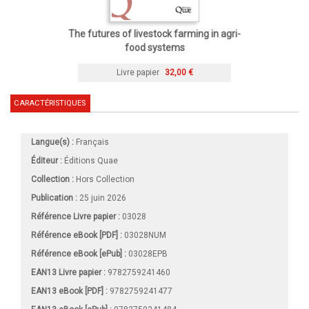
The futures of livestock farming in agri-
food systems
Livre papier
32,00 €
CARACTÉRISTIQUES
Langue(s) :
Français
Éditeur :
Éditions Quae
Collection :
Hors Collection
Publication :
25 juin 2026
Référence Livre papier :
03028
Référence eBook [PDF] :
03028NUM
Référence eBook [ePub] :
03028EPB
EAN13 Livre papier :
9782759241460
EAN13 eBook [PDF] :
9782759241477