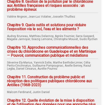
Chapitre 8. Gestion de la pollution par le chlordécone
aux Antilles françaises et risques associés : un
problème épineux
Valérie Angeon, Jean-Luc Volatier, Josselin Thuilliez
Chapitre 9. Quels outils et solutions pour réduire
l’exposition via le sol, l’eau et les aliments ?
Audrey Bruneau, Matthieu Delannoy, Agnès Fournier, Sarra Gaspard,
Magalie Jannoyer, Soazig Lemoine, Christophe Mouvet, Guido Rychen
Chapitre 10. Approches communicationnelles des
crises du chlordécone en Guadeloupe et en Martinique
— Pouvoir, communication publique et médiations
Séverine Ely-Marius, Yannick Exilie, Marthe Berthide-Limier, Célia
Perito-Cincinnatus, Guillaume Pompougnac, Axelle Beniey, Raoul
Legba, Daniel Césarus, Aurélie Pourrez
Chapitre 11. Construction du problème public et
réception des politiques publiques chlordécone aux
Antilles (1968-2023)
Malcom Ferdinand, Justin Daniel
Chapitre 12. Quelle évolution de la mise à disposition
et de l’utilisation des données pour une approche plus