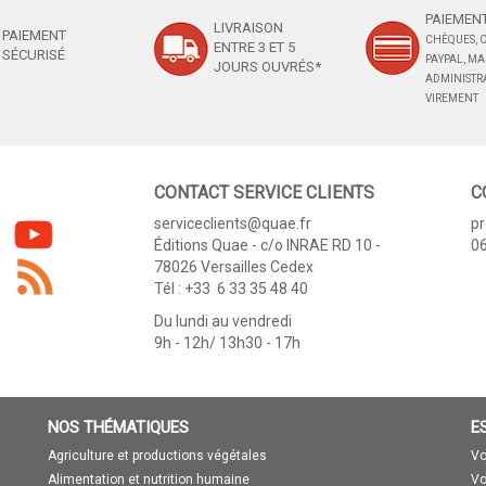
PAIEMENT
LIVRAISON
PAIEMENT
CHÈQUES, C
ENTRE 3 ET 5
SÉCURISÉ
PAYPAL, M
JOURS OUVRÉS*
ADMINISTRA
VIREMENT
CONTACT SERVICE CLIENTS
C
serviceclients@quae.fr
p
Éditions Quae - c/o INRAE RD 10 -
06
78026 Versailles Cedex
Tél : +33 6 33 35 48 40
Du lundi au vendredi
9h - 12h/ 13h30 - 17h
NOS THÉMATIQUES
E
Agriculture et productions végétales
Vo
Alimentation et nutrition humaine
Vo