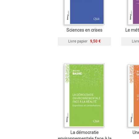
Sciences en crises
Le mét
Livre papier
9,50 €
Livr
La démocratie
Une
environnementale face à la