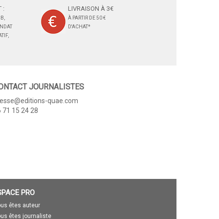
 :
LIVRAISON À 3€
B,
À PARTIR DE 50 €
ANDAT
D'ACHAT*
TIF,
ONTACT JOURNALISTES
resse@editions-quae.com
 71 15 24 28
SPACE PRO
us êtes auteur
us êtes journaliste