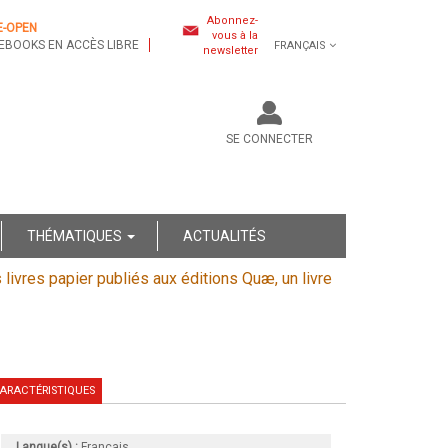
Abonnez-
E-OPEN
vous à la
EBOOKS EN ACCÈS LIBRE
FRANÇAIS
newsletter
SE CONNECTER
THÉMATIQUES
ACTUALITÉS
s livres papier publiés aux éditions Quæ, un livre
ARACTÉRISTIQUES
Langue(s) :
Français