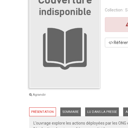
Collection :
S
Référenc
Agrandir
PRÉSENTATION
SOMMAIRE
LU DANS LA PRESSE
A
L’ouvrage explore les actions déployées par les ON