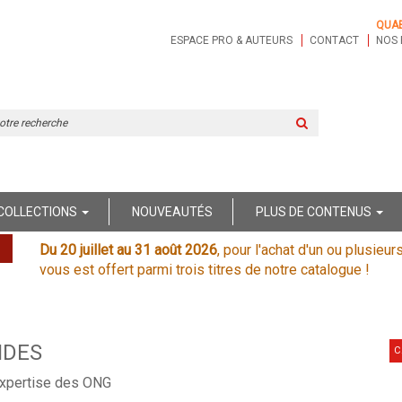
QUA
ESPACE PRO & AUTEURS
CONTACT
NOS 
Rechercher
sur
le
site
COLLECTIONS
NOUVEAUTÉS
PLUS DE CONTENUS
Du 20 juillet au 31 août 2026
, pour l'achat d'un ou plusieur
vous est offert parmi trois titres de notre catalogue !
IDES
C
expertise des ONG