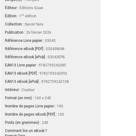
Éditeur :
Éditions Quae
re
Édition :
1
édition
Collection :
Savoir faire
Publication :
26 février 2026
Référence Livre papier :
03043
Référence eBook [PDF] :
03043NUM
Référence eBook [ePub] :
03043EPB
EAN13 Livre papier :
9782759242085
EAN13 eBook [PDF] :
9782759242092
EAN13 eBook [ePub] :
9782759242108
Intérieur :
Couleur
Format (en mm)
:
160 x 240
Nombre de pages
Livre papier
:
100
Nombre de pages
eBook [PDF]
:
100
Poids (en grammes) :
240
Comment lire un eBook ?
Format Onix