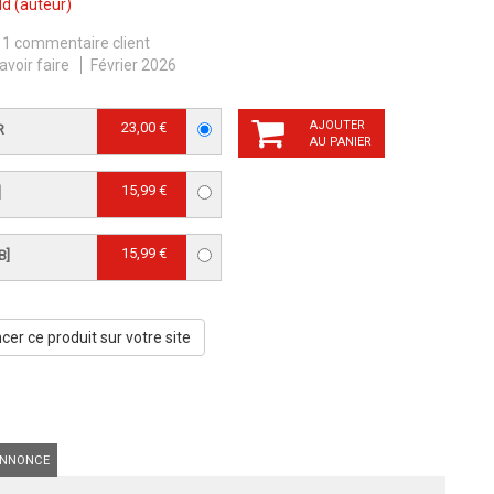
ld
(auteur)
1 commentaire client
avoir faire
Février 2026
AJOUTER
23,00 €
R
AU PANIER
15,99 €
]
15,99 €
B]
er ce produit sur votre site
NNONCE