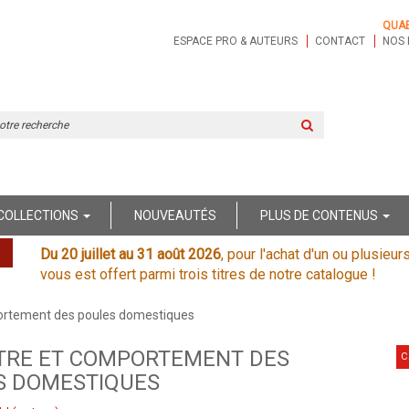
QUA
ESPACE PRO & AUTEURS
CONTACT
NOS 
Rechercher
sur
le
site
COLLECTIONS
NOUVEAUTÉS
PLUS DE CONTENUS
Du 20 juillet au 31 août 2026
, pour l'achat d'un ou plusieur
vous est offert parmi trois titres de notre catalogue !
ortement des poules domestiques
ÊTRE ET COMPORTEMENT DES
C
S DOMESTIQUES