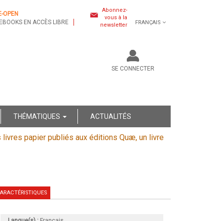
Abonnez-
E-OPEN
vous à la
EBOOKS EN ACCÈS LIBRE
FRANÇAIS
newsletter
SE CONNECTER
THÉMATIQUES
ACTUALITÉS
s livres papier publiés aux éditions Quæ, un livre
ARACTÉRISTIQUES
Langue(s) :
Français