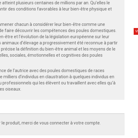
teint plusieurs centaines de millions par an. Qu’elles le
ntir des conditions favorables à leur bien-être physique et
 amener chacun à considérer leur bien-être comme une
 de faire découvrir les compétences des poules domestiques.
V
en-être et l’évolution de la législation européenne sur leur
 des animaux d’élevage a progressivement été reconnue à partir
 précise la définition du bien-être animal et les moyens de le
lles, sociales, émotionnelles et cognitives des poules
ience de l’autrice avec des poules domestiques de races
e milliers d’individus en claustration à quelques individus en
ou professionnels qui les élèvent ou travaillent avec elles qu’à
es oiseaux.
 le produit, merci de vous connecter à votre compte.