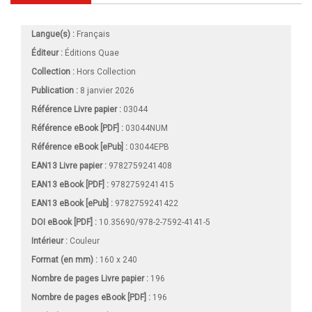
Langue(s) :
Français
Éditeur :
Éditions Quae
Collection :
Hors Collection
Publication :
8 janvier 2026
Référence Livre papier :
03044
Référence eBook [PDF] :
03044NUM
Référence eBook [ePub] :
03044EPB
EAN13 Livre papier :
9782759241408
EAN13 eBook [PDF] :
9782759241415
EAN13 eBook [ePub] :
9782759241422
DOI eBook [PDF] :
10.35690/978-2-7592-4141-5
Intérieur :
Couleur
Format (en mm)
:
160 x 240
Nombre de pages
Livre papier
:
196
Nombre de pages
eBook [PDF]
:
196