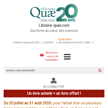
Librairie quae.com
Des livres au cœur des sciences
QUAE-OPEN
ESPACE PRO & AUTEURS
CONTACT
NOS EBOOKS EN ACCÈS LIBRE
Abonnez-
vous à la
newsletter
Rechercher
sur
le
site
SE CONNECTER
Un livre acheté = un livre offert !
Du 20 juillet au 31 août 2026
, pour l'achat d'un ou plusieurs