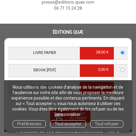
presse@editions-quae.com
06 71 15 24 28
ÉDITIONS QUÆ
Qui sommes-nous ?
Nos collections
28,00 €
LIVRE PAPIER
CGV
Téléchargements
0,00 €
EBOOK [PDF]
Comment commander ?
Où trouver nos ouvrages ?
0,00 €
Nous utilisons des cookies d’analyse de la navigation et de
EBOOK [EPUB]
Contact
l’audience sur notre site afin de vous proposer la meilleure
Comment lire un ebook ?
expérience possible et des contenus pertinents. En cliquant
sur « Tout accepter », vous nous autorisez à utiliser ces
Conseil scientifique et éditorial
cookies. Vous êtes libre également de les refuser ou de les
AJOUTER
Charte d’éthique éditoriale
personnaliser.
AU PANIER
Questions fréquentes
Préférences
Tout accepter
Tout refuser
Protection de vos données personnelles - RGPD