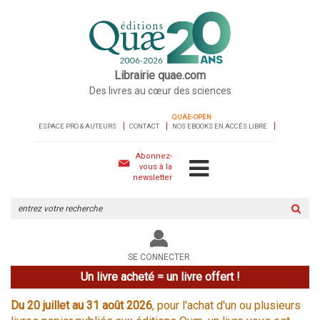
Librairie quae.com
Des livres au cœur des sciences
QUAE-OPEN
ESPACE PRO & AUTEURS
CONTACT
NOS EBOOKS EN ACCÈS LIBRE
Abonnez-
vous à la
newsletter
Rechercher
sur
le
site
SE CONNECTER
Un livre acheté = un livre offert !
Du 20 juillet au 31 août 2026
, pour l'achat d'un ou plusieurs