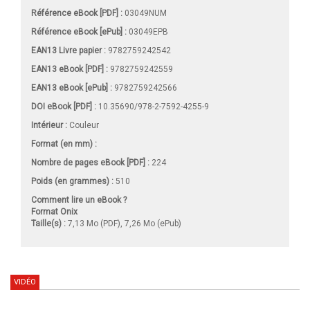
Référence eBook [PDF] :
03049NUM
Référence eBook [ePub] :
03049EPB
EAN13 Livre papier :
9782759242542
EAN13 eBook [PDF] :
9782759242559
EAN13 eBook [ePub] :
9782759242566
DOI eBook [PDF] :
10.35690/978-2-7592-4255-9
Intérieur :
Couleur
Format (en mm)
:
Nombre de pages
eBook [PDF]
:
224
Poids (en grammes) :
510
Comment lire un eBook ?
Format Onix
Taille(s) :
7,13 Mo (PDF), 7,26 Mo (ePub)
VIDÉO