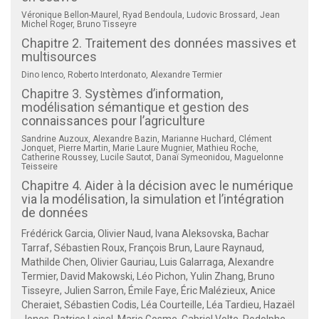
Véronique Bellon-Maurel, Ryad Bendoula, Ludovic Brossard, Jean
Michel Roger, Bruno Tisseyre
Chapitre 2. Traitement des données massives et
multisources
Dino Ienco, Roberto Interdonato, Alexandre Termier
Chapitre 3. Systèmes d’information,
modélisation sémantique et gestion des
connaissances pour l’agriculture
Sandrine Auzoux, Alexandre Bazin, Marianne Huchard, Clément
Jonquet, Pierre Martin, Marie Laure Mugnier, Mathieu Roche,
Catherine Roussey, Lucile Sautot, Danaï Symeonidou, Maguelonne
Teisseire
Chapitre 4. Aider à la décision avec le numérique
via la modélisation, la simulation et l’intégration
de données
Frédérick Garcia, Olivier Naud, Ivana Aleksovska, Bachar
Tarraf, Sébastien Roux, François Brun, Laure Raynaud,
Mathilde Chen, Olivier Gauriau, Luis Galarraga, Alexandre
Termier, David Makowski, Léo Pichon, Yulin Zhang, Bruno
Tisseyre, Julien Sarron, Émile Faye, Éric Malézieux, Anice
Cheraiet, Sébastien Codis, Léa Courteille, Léa Tardieu, Hazaël
Jones, Patrice Loisel, Marie Gosme, Gabriel Volte, Rodolphe