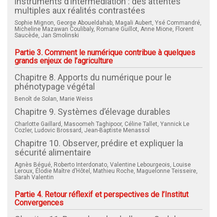
instruments d’intermédiation : des attentes
multiples aux réalités contrastées
Sophie Mignon, George Aboueldahab, Magali Aubert, Ysé Commandré,
Micheline Mazawan Coulibaly, Romane Guillot, Anne Mione, Florent
Saucède, Jan Smolinski
Partie 3. Comment le numérique contribue à quelques
grands enjeux de l’agriculture
Chapitre 8. Apports du numérique pour le
phénotypage végétal
Benoît de Solan, Marie Weiss
Chapitre 9. Systèmes d’élevage durables
Charlotte Gaillard, Masoomeh Taghipoor, Céline Tallet, Yannick Le
Cozler, Ludovic Brossard, Jean-Baptiste Menassol
Chapitre 10. Observer, prédire et expliquer la
sécurité alimentaire
Agnès Bégué, Roberto Interdonato, Valentine Lebourgeois, Louise
Leroux, Élodie Maître d’Hôtel, Mathieu Roche, Maguelonne Teisseire,
Sarah Valentin
Partie 4. Retour réflexif et perspectives de l’Institut
Convergences