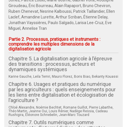
Giroudeau, Éric Bourreau, Alain Rapaport, Bruno Cheviron,
Ruben Chenevat, Nesrine Kalboussi, Patrick Taillandier, Ellen
Laclef, Amandine Lurette, Arthur Scriban, Étienne Delay,
Jonathan Vayssières, Paulo Salgado, Larisa Lee-Cruz, Eve
Miguel, Annelise Tran
Partie 2. Processus, pratiques et instruments :
comprendre les multiples dimensions de la
digitalisation agricole
Chapitre 5. La digitalisation agricole à l’épreuve
des transitions : processus, acteurs et
dynamiques systémiques
Karine Gauche, Leila Temri, Mauro Florez, Boris Biao, Bekanty Kouassi
Chapitre 6. Usages et pratiques du numérique
par les agriculteurs : quels enseignements pour
les liens entre digitalisation et écologisation de
l’agriculture ?
Chloé Alexandre, Noémie Bechtet, Romane Guillot, Pierre Labarthe,
Théo Martin, Jeanne Oui, Louis Rénier, Nadège Ressia, Cadeau
Rushigira, Éléonore Schnebelin, Jean-Marc Touzard
Chapitre 7. Outils numériques comme