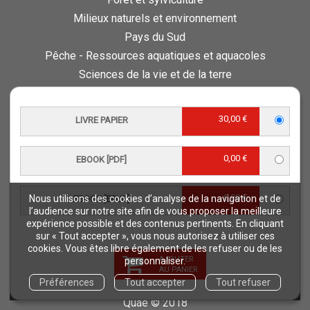
Milieux naturels et environnement
Pays du Sud
Pêche - Ressources aquatiques et aquacoles
Sciences de la vie et de la terre
Science pour tous
Sciences sociales, politiques, économiques
30,00 €
LIVRE PAPIER
ESPACE PRO
0,00 €
EBOOK [PDF]
Vous êtes auteur
Vous êtes journaliste
0,00 €
Vous êtes libraire
Nous utilisons des cookies d’analyse de la navigation et de
EBOOK [EPUB]
l’audience sur notre site afin de vous proposer la meilleure
Vous êtes bibliothécaire
expérience possible et des contenus pertinents. En cliquant
Foreign rights
sur « Tout accepter », vous nous autorisez à utiliser ces
cookies. Vous êtes libre également de les refuser ou de les
Procédure d'évaluation
AJOUTER
personnaliser.
AU PANIER
Préférences
Tout accepter
Tout refuser
NOTRE SITE
Quae © 2018