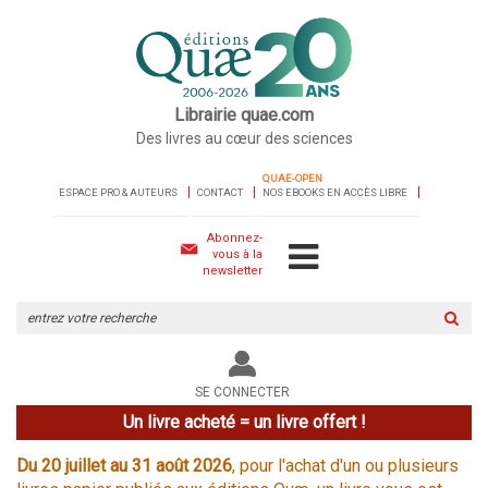
Librairie quae.com
Des livres au cœur des sciences
QUAE-OPEN
ESPACE PRO & AUTEURS
CONTACT
NOS EBOOKS EN ACCÈS LIBRE
Abonnez-
vous à la
newsletter
Rechercher
sur
le
site
SE CONNECTER
Un livre acheté = un livre offert !
Du 20 juillet au 31 août 2026
, pour l'achat d'un ou plusieurs