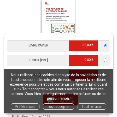
38,00 €
LIVRE PAPIER
The futures of livestock farming in agri-
food systems
0,00 €
EBOOK [PDF]
Livre papier
32,00 €
0,00 €
Nous utilisons des cookies d’analyse de la navigation et de
EBOOK [EPUB]
l’audience sur notre site afin de vous proposer la meilleure
CARACTÉRISTIQUES
expérience possible et des contenus pertinents. En cliquant
sur « Tout accepter », vous nous autorisez à utiliser ces
cookies. Vous êtes libre également de les refuser ou de les
Langue(s) :
Français
AJOUTER
personnaliser.
AU PANIER
Éditeur :
Éditions Quae
Préférences
Tout accepter
Tout refuser
Collection :
Matière à débattre et décider
Publication :
19 mars 2026