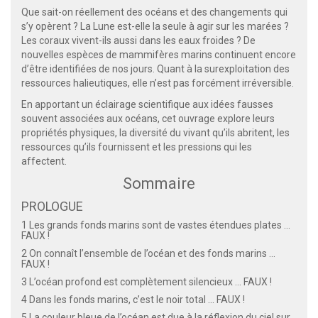
Que sait-on réellement des océans et des changements qui
s’y opèrent ? La Lune est-elle la seule à agir sur les marées ?
Les coraux vivent-ils aussi dans les eaux froides ? De
nouvelles espèces de mammifères marins continuent encore
d’être identifiées de nos jours. Quant à la surexploitation des
ressources halieutiques, elle n’est pas forcément irréversible.
En apportant un éclairage scientifique aux idées fausses
souvent associées aux océans, cet ouvrage explore leurs
propriétés physiques, la diversité du vivant qu’ils abritent, les
ressources qu’ils fournissent et les pressions qui les
affectent.
Sommaire
PROLOGUE
1 Les grands fonds marins sont de vastes étendues plates ...
FAUX !
2 On connaît l’ensemble de l’océan et des fonds marins ...
FAUX !
3 L’océan profond est complètement silencieux ... FAUX !
4 Dans les fonds marins, c’est le noir total ... FAUX !
5 La couleur bleue de l’océan est due à la réflexion du ciel sur