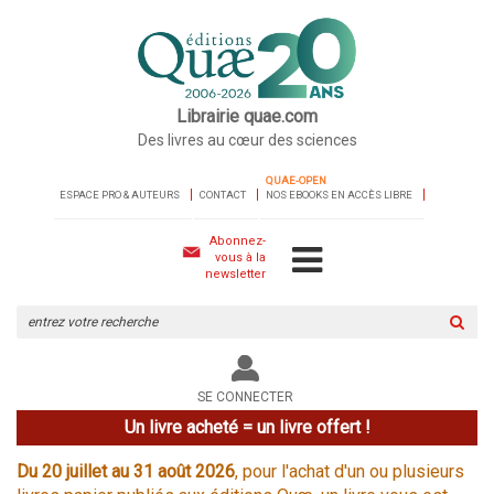
Librairie quae.com
Des livres au cœur des sciences
QUAE-OPEN
ESPACE PRO & AUTEURS
CONTACT
NOS EBOOKS EN ACCÈS LIBRE
Abonnez-
vous à la
newsletter
Rechercher
sur
le
site
SE CONNECTER
Un livre acheté = un livre offert !
Du 20 juillet au 31 août 2026
, pour l'achat d'un ou plusieurs