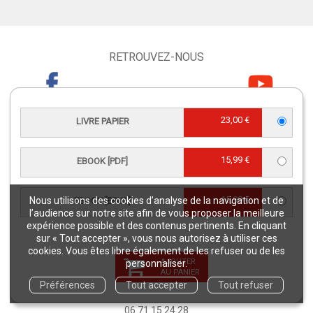
RETROUVEZ-NOUS
23,00 €
LIVRE PAPIER
CONTACT SERVICE CLIENTS
15,99 €
EBOOK [PDF]
serviceclients@quae.fr
Éditions Quae - c/o INRAE RD 10 -
78026 Versailles Cedex
15,99 €
Nous utilisons des cookies d’analyse de la navigation et de
EBOOK [EPUB]
Tél : +33 6 33 35 48 40
l’audience sur notre site afin de vous proposer la meilleure
expérience possible et des contenus pertinents. En cliquant
Du lundi au vendredi
sur « Tout accepter », vous nous autorisez à utiliser ces
9h - 12h/ 13h30 - 17h
cookies. Vous êtes libre également de les refuser ou de les
AJOUTER
personnaliser.
AU PANIER
CONTACT JOURNALISTES
Préférences
Tout accepter
Tout refuser
presse@editions-quae.com
06 71 15 24 28