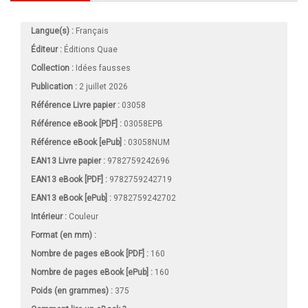
Langue(s) :
Français
Éditeur :
Éditions Quae
Collection :
Idées fausses
Publication :
2 juillet 2026
Référence Livre papier :
03058
Référence eBook [PDF] :
03058EPB
Référence eBook [ePub] :
03058NUM
EAN13 Livre papier :
9782759242696
EAN13 eBook [PDF] :
9782759242719
EAN13 eBook [ePub] :
9782759242702
Intérieur :
Couleur
Format (en mm)
:
Nombre de pages
eBook [PDF]
:
160
Nombre de pages
eBook [ePub]
:
160
Poids (en grammes) :
375