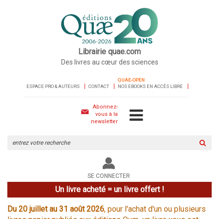
Librairie quae.com
Des livres au cœur des sciences
QUAE-OPEN
ESPACE PRO & AUTEURS
CONTACT
NOS EBOOKS EN ACCÈS LIBRE
Abonnez-
vous à la
newsletter
Rechercher
sur
le
site
SE CONNECTER
Un livre acheté = un livre offert !
Du 20 juillet au 31 août 2026
, pour l'achat d'un ou plusieurs