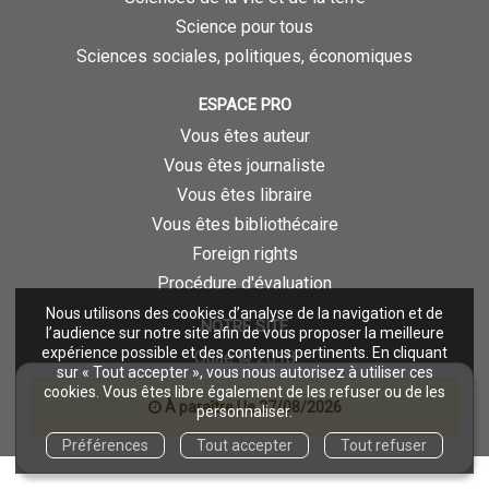
Science pour tous
Sciences sociales, politiques, économiques
ESPACE PRO
Vous êtes auteur
Vous êtes journaliste
Vous êtes libraire
Vous êtes bibliothécaire
Foreign rights
Procédure d'évaluation
Nous utilisons des cookies d’analyse de la navigation et de
NOTRE SITE
l’audience sur notre site afin de vous proposer la meilleure
expérience possible et des contenus pertinents. En cliquant
Quae © 2018
sur « Tout accepter », vous nous autorisez à utiliser ces
Mentions légales
cookies. Vous êtes libre également de les refuser ou de les
À paraître | le 27/08/2026
personnaliser.
Déclaration d'accessibilité
Préférences
Tout accepter
Tout refuser