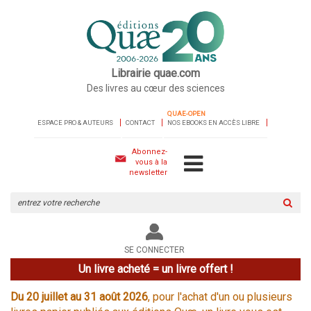
Librairie quae.com
Des livres au cœur des sciences
QUAE-OPEN
ESPACE PRO & AUTEURS
CONTACT
NOS EBOOKS EN ACCÈS LIBRE
Abonnez-
vous à la
newsletter
Rechercher
sur
le
site
SE CONNECTER
Un livre acheté = un livre offert !
Du 20 juillet au 31 août 2026
, pour l'achat d'un ou plusieurs