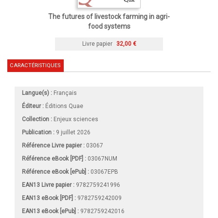
The futures of livestock farming in agri-
food systems
Livre papier
32,00 €
CARACTÉRISTIQUES
Langue(s) :
Français
Éditeur :
Éditions Quae
Collection :
Enjeux sciences
Publication :
9 juillet 2026
Référence Livre papier :
03067
Référence eBook [PDF] :
03067NUM
Référence eBook [ePub] :
03067EPB
EAN13 Livre papier :
9782759241996
EAN13 eBook [PDF] :
9782759242009
EAN13 eBook [ePub] :
9782759242016