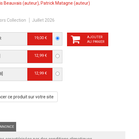
is Beauvais
(auteur),
Patrick Matagne
(auteur)
ors Collection
Juillet 2026
AJOUTER
19,00 €
R
AU PANIER
12,99 €
]
12,99 €
B]
er ce produit sur votre site
NNONCE