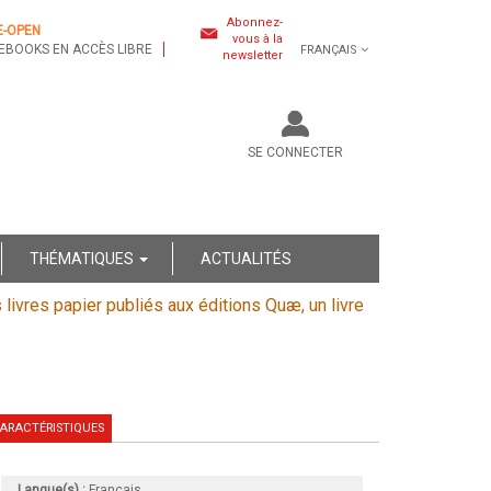
Abonnez-
E-OPEN
vous à la
EBOOKS EN ACCÈS LIBRE
FRANÇAIS
newsletter
SE CONNECTER
THÉMATIQUES
ACTUALITÉS
s livres papier publiés aux éditions Quæ, un livre
ARACTÉRISTIQUES
Langue(s) :
Français