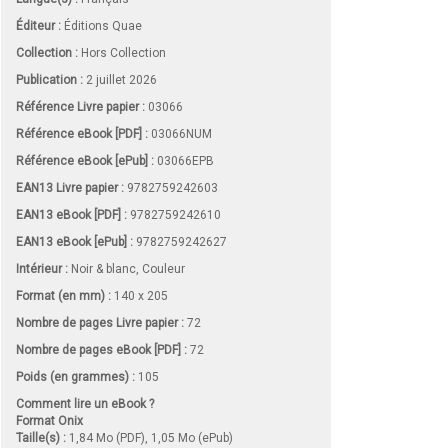
Éditeur :
Éditions Quae
Collection :
Hors Collection
Publication :
2 juillet 2026
Référence Livre papier :
03066
Référence eBook [PDF] :
03066NUM
Référence eBook [ePub] :
03066EPB
EAN13 Livre papier :
9782759242603
EAN13 eBook [PDF] :
9782759242610
EAN13 eBook [ePub] :
9782759242627
Intérieur :
Noir & blanc, Couleur
Format (en mm)
:
140 x 205
Nombre de pages
Livre papier
:
72
Nombre de pages
eBook [PDF]
:
72
Poids (en grammes) :
105
Comment lire un eBook ?
Format Onix
Taille(s) :
1,84 Mo (PDF), 1,05 Mo (ePub)