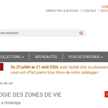
QUA
ESPACE PRO & AUTEURS
CONTACT
NOS 
Rechercher
sur
le
site
COLLECTIONS
NOUVEAUTÉS
PLUS DE CONTENUS
Du 20 juillet au 31 août 2026
, pour l'achat d'un ou plusieur
vous est offert parmi trois titres de notre catalogue !
es de vie
OGIE DES ZONES DE VIE
C
 à Holdridge