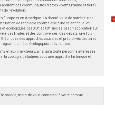
es caractérisées par des conditions climatiques,
s abritent des communautés d’êtres vivants (faune et flore)
l de l’évolution.
e en Europe et en Amérique. Il a donné lieu à de nombreuses
V
cturation de l’écologie comme discipline scientifique, et
e
e
es et écologiques des XIX
et XX
siècles. Si son application sur
évélé des limites et des controverses. Ces débats, une fois
s théoriques des approches causales et prédictives des aires
 intégrant données écologiques et évolutives.
nts et aux chercheurs, ainsi qu’à toute personne intéressée
ue, la zoologie… étudiées sous une approche historique et
 le produit, merci de vous connecter à votre compte.