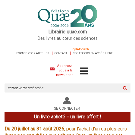
Librairie quae.com
Des livres au cœur des sciences
QUAE-OPEN
ESPACE PRO & AUTEURS
CONTACT
NOS EBOOKS EN ACCÈS LIBRE
Abonnez-
vous à la
newsletter
Rechercher
sur
le
site
SE CONNECTER
Un livre acheté = un livre offert !
Du 20 juillet au 31 août 2026
, pour l'achat d'un ou plusieurs