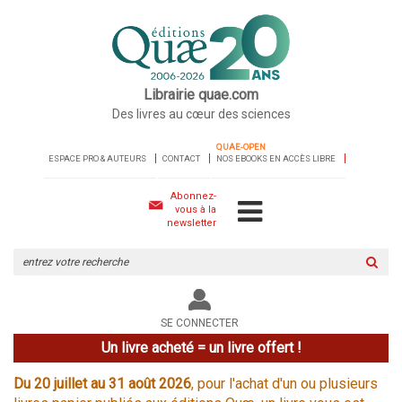
Librairie quae.com
Des livres au cœur des sciences
QUAE-OPEN
ESPACE PRO & AUTEURS
CONTACT
NOS EBOOKS EN ACCÈS LIBRE
Abonnez-
vous à la
newsletter
Rechercher
sur
le
site
SE CONNECTER
Un livre acheté = un livre offert !
Du 20 juillet au 31 août 2026
, pour l'achat d'un ou plusieurs