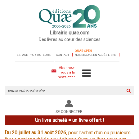
Librairie quae.com
Des livres au cœur des sciences
QUAE-OPEN
ESPACE PRO & AUTEURS
CONTACT
NOS EBOOKS EN ACCÈS LIBRE
Abonnez-
vous à la
newsletter
Rechercher
sur
le
site
SE CONNECTER
Un livre acheté = un livre offert !
Du 20 juillet au 31 août 2026
, pour l'achat d'un ou plusieurs