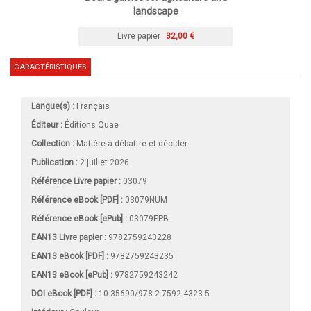
landscape
Livre papier
32,00 €
CARACTÉRISTIQUES
Langue(s) :
Français
Éditeur :
Éditions Quae
Collection :
Matière à débattre et décider
Publication :
2 juillet 2026
Référence Livre papier :
03079
Référence eBook [PDF] :
03079NUM
Référence eBook [ePub] :
03079EPB
EAN13 Livre papier :
9782759243228
EAN13 eBook [PDF] :
9782759243235
EAN13 eBook [ePub] :
9782759243242
DOI eBook [PDF] :
10.35690/978-2-7592-4323-5