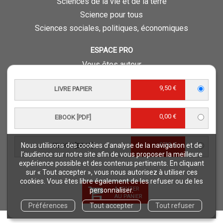
Sciences de la vie et de la terre
Science pour tous
Sciences sociales, politiques, économiques
ESPACE PRO
Vous êtes auteur
Vous êtes journaliste
9,50 €
LIVRE PAPIER
Vous êtes libraire
Vous êtes bibliothécaire
0,00 €
EBOOK [PDF]
Foreign rights
Procédure d'évaluation
0,00 €
Nous utilisons des cookies d’analyse de la navigation et de
EBOOK [EPUB]
NOTRE SITE
l’audience sur notre site afin de vous proposer la meilleure
expérience possible et des contenus pertinents. En cliquant
Quae © 2018
sur « Tout accepter », vous nous autorisez à utiliser ces
Mentions légales
cookies. Vous êtes libre également de les refuser ou de les
AJOUTER
personnaliser.
Déclaration d'accessibilité
AU PANIER
Préférences
Tout accepter
Tout refuser