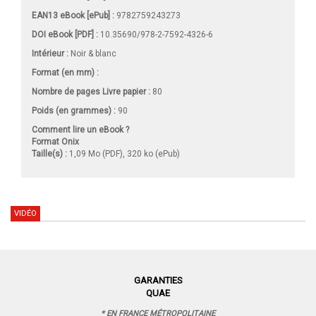
EAN13 eBook [ePub] :
9782759243273
DOI eBook [PDF] :
10.35690/978-2-7592-4326-6
Intérieur :
Noir & blanc
Format (en mm)
:
Nombre de pages
Livre papier
:
80
Poids (en grammes) :
90
Comment lire un eBook ?
Format Onix
Taille(s) :
1,09 Mo (PDF), 320 ko (ePub)
VIDÉO
GARANTIES
QUAE
* EN FRANCE MÉTROPOLITAINE