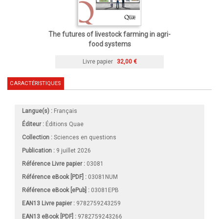
The futures of livestock farming in agri-
food systems
Livre papier
32,00 €
CARACTÉRISTIQUES
Langue(s) :
Français
Éditeur :
Éditions Quae
Collection :
Sciences en questions
Publication :
9 juillet 2026
Référence Livre papier :
03081
Référence eBook [PDF] :
03081NUM
Référence eBook [ePub] :
03081EPB
EAN13 Livre papier :
9782759243259
EAN13 eBook [PDF] :
9782759243266