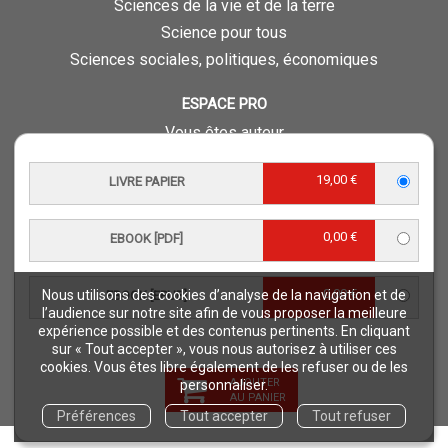
Sciences de la vie et de la terre
Science pour tous
Sciences sociales, politiques, économiques
ESPACE PRO
Vous êtes auteur
Vous êtes journaliste
19,00 €
LIVRE PAPIER
Vous êtes libraire
Vous êtes bibliothécaire
0,00 €
Foreign rights
EBOOK [PDF]
Procédure d'évaluation
0,00 €
Nous utilisons des cookies d’analyse de la navigation et de
EBOOK [EPUB]
NOTRE SITE
l’audience sur notre site afin de vous proposer la meilleure
expérience possible et des contenus pertinents. En cliquant
Quae © 2018
sur « Tout accepter », vous nous autorisez à utiliser ces
Mentions légales
cookies. Vous êtes libre également de les refuser ou de les
AJOUTER
personnaliser.
Déclaration d'accessibilité
AU PANIER
Préférences
Tout accepter
Tout refuser