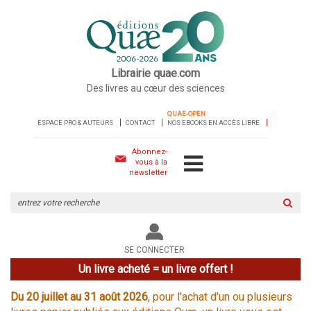
Librairie quae.com
Des livres au cœur des sciences
QUAE-OPEN
ESPACE PRO & AUTEURS
CONTACT
NOS EBOOKS EN ACCÈS LIBRE
Abonnez-
vous à la
newsletter
Rechercher
sur
le
site
SE CONNECTER
Un livre acheté = un livre offert !
Du 20 juillet au 31 août 2026
, pour l'achat d'un ou plusieurs