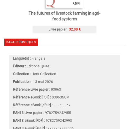
The futures of livestock farming in agri-
food systems
Livre papier
32,00 €
CARACTÉRISTIQUES
Langue(s) :
Français
Éditeur :
Éditions Quae
Collection :
Hors Collection
Publication :
13 mai 2026
Référence Livre papier :
03063
Référence eBook [PDF] :
03063NUM
Référence eBook [ePub] :
03063EPB
EAN13 Livre papier :
9782759242955
EAN13 eBook [PDF] :
9782759242993
EAN13 eBook [ePub] :
9782759243006