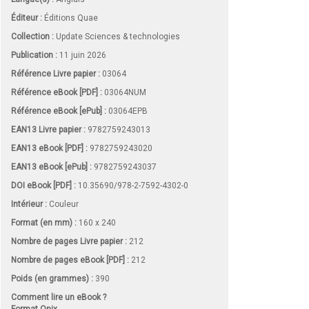
Éditeur :
Éditions Quae
Collection :
Update Sciences & technologies
Publication :
11 juin 2026
Référence Livre papier :
03064
Référence eBook [PDF] :
03064NUM
Référence eBook [ePub] :
03064EPB
EAN13 Livre papier :
9782759243013
EAN13 eBook [PDF] :
9782759243020
EAN13 eBook [ePub] :
9782759243037
DOI eBook [PDF] :
10.35690/978-2-7592-4302-0
Intérieur :
Couleur
Format (en mm)
:
160 x 240
Nombre de pages
Livre papier
:
212
Nombre de pages
eBook [PDF]
:
212
Poids (en grammes) :
390
Comment lire un eBook ?
Format Onix