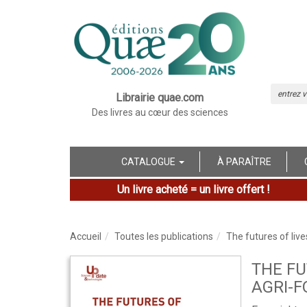
Librairie quae.com
Des livres au cœur des sciences
CATALOGUE
À PARAÎTRE
Un livre acheté = un livre offert !
Accueil
Toutes les publications
The futures of liv
THE FU
AGRI-