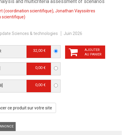
nalysis and multicriteria assessment of scenarios
rt
(coordination scientifique),
Jonathan Vayssières
 scientifique)
pdate Sciences & technologies
Juin 2026
AJOUTER
32,00 €
R
AU PANIER
0,00 €
]
0,00 €
B]
er ce produit sur votre site
NNONCE