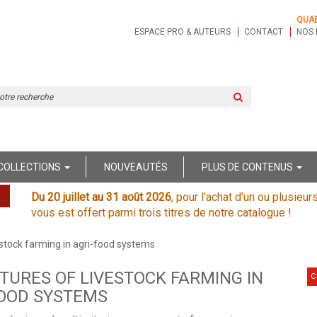
QUA
ESPACE PRO & AUTEURS
CONTACT
NOS 
Rechercher
sur
le
site
COLLECTIONS
NOUVEAUTÉS
PLUS DE CONTENUS
Du 20 juillet au 31 août 2026
, pour l'achat d'un ou plusieur
vous est offert parmi trois titres de notre catalogue !
estock farming in agri-food systems
TURES OF LIVESTOCK FARMING IN
C
FOOD SYSTEMS