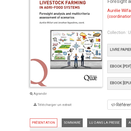
Foresight a
Aurélie Wilfa
(coordination
Collection :
U
LIVRE PAPIE
EBOOK [PDF
EBOOK [EPU
Agrandir
Référenc
Télécharger un extrait
PRÉSENTATION
SOMMAIRE
LU DANS LA PRESSE
A