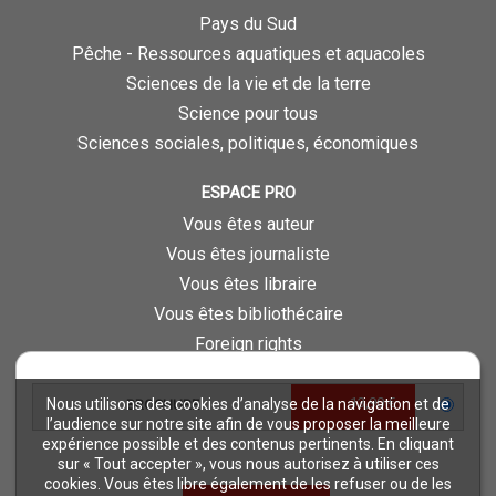
Pays du Sud
Pêche - Ressources aquatiques et aquacoles
Sciences de la vie et de la terre
Science pour tous
Sciences sociales, politiques, économiques
ESPACE PRO
Vous êtes auteur
Vous êtes journaliste
Vous êtes libraire
Vous êtes bibliothécaire
Foreign rights
Procédure d'évaluation
13,90 €
Nous utilisons des cookies d’analyse de la navigation et de
BROCHURE
NOTRE SITE
l’audience sur notre site afin de vous proposer la meilleure
expérience possible et des contenus pertinents. En cliquant
Quae © 2018
sur « Tout accepter », vous nous autorisez à utiliser ces
Mentions légales
cookies. Vous êtes libre également de les refuser ou de les