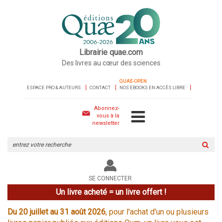
Librairie quae.com
Des livres au cœur des sciences
QUAE-OPEN
ESPACE PRO & AUTEURS
CONTACT
NOS EBOOKS EN ACCÈS LIBRE
Abonnez-
vous à la
newsletter
Rechercher
sur
le
site
SE CONNECTER
Un livre acheté = un livre offert !
Du 20 juillet au 31 août 2026
, pour l'achat d'un ou plusieurs