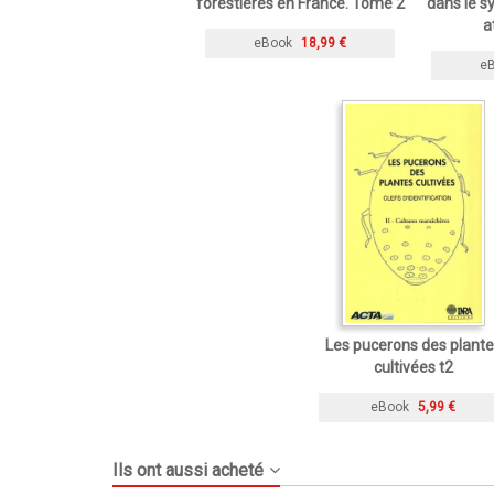
forestières en France. Tome 2
dans le s
a
eBook
18,99 €
e
Les pucerons des plante
cultivées t2
eBook
5,99 €
Ils ont aussi acheté