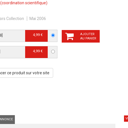
(coordination scientifique)
ors Collection
Mai 2006
AJOUTER
4,99 €
B]
AU PANIER
4,99 €
]
er ce produit sur votre site
V
NNONCE