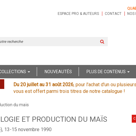
QUA
ESPACE PRO & AUTEURS
CONTACT
NOS 
Rechercher
sur
le
site
COLLECTIONS
NOUVEAUTÉS
PLUS DE CONTENUS
Du 20 juillet au 31 août 2026
, pour l'achat d'un ou plusieur
vous est offert parmi trois titres de notre catalogue !
duction du maïs
LOGIE ET PRODUCTION DU MAÏS
C
e), 13-15 novembre 1990