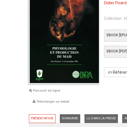
Didier Picard
Collection :
H
EBOOK [EPU
EBOOK [PDF
Référenc
Parcourir en ligne
Télécharger un extrait
PRÉSENTATION
SOMMAIRE
LU DANS LA PRESSE
A