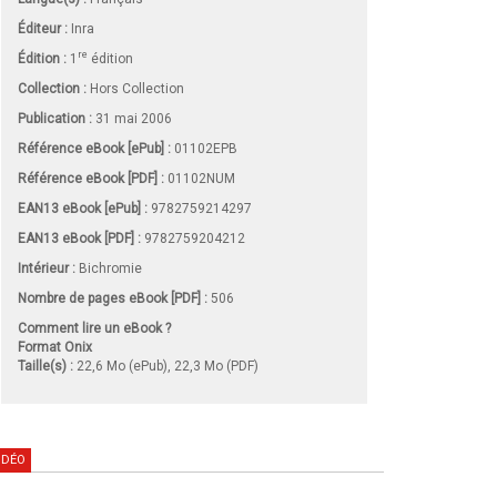
Éditeur :
Inra
re
Édition :
1
édition
Collection :
Hors Collection
Publication :
31 mai 2006
Référence eBook [ePub] :
01102EPB
Référence eBook [PDF] :
01102NUM
EAN13 eBook [ePub] :
9782759214297
EAN13 eBook [PDF] :
9782759204212
Intérieur :
Bichromie
Nombre de pages
eBook [PDF]
:
506
Comment lire un eBook ?
Format Onix
Taille(s) :
22,6 Mo (ePub), 22,3 Mo (PDF)
IDÉO