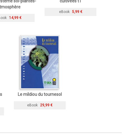
ystème sol-plantes-
cultivées t1
tmosphère
eBook
5,99 €
Book
14,99 €
s
Le mildiou du tournesol
eBook
29,99 €