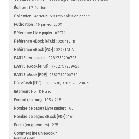
re
Édition :
1
édition
Collection :
Agricultures tropicales en poche
Publication :
16 janvier 2008
Référence Livre papier :
02071
Référence eBook [ePub] :
02071EPB
Référence eBook [PDF] :
02071NUM
EAN13 Livre papier :
9782759200795
EAN13 eBook [ePub] :
9782759209620
EAN13 eBook [PDF] :
9782759206780
DOI eBook [PDF] :
10.35690/978-2-7592-0678-0
Intérieur :
Noir & blanc
Format (en mm)
:
135 x 215
Nombre de pages
Livre papier
:
160
Nombre de pages
eBook [PDF]
:
160
Poids (en grammes) :
225
Comment lire un eBook ?
Format Onix