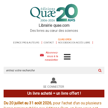
Librairie quae.com
Des livres au cœur des sciences
QUAE-OPEN
ESPACE PRO & AUTEURS
CONTACT
NOS EBOOKS EN ACCÈS LIBRE
Abonnez-
vous à la
newsletter
Rechercher
sur
le
site
SE CONNECTER
Un livre acheté = un livre offert !
Du 20 juillet au 31 août 2026
, pour l'achat d'un ou plusieurs