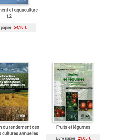
ent et aquaculture -
t.2
 papier
54,10 €
on du rendement des
Fruits et légumes
s cultures annuelles
Livre papier
23,00 €