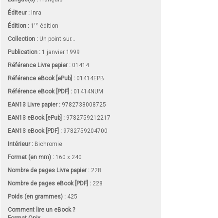
Éditeur :
Inra
re
Édition :
1
édition
Collection :
Un point sur...
Publication :
1 janvier 1999
Référence Livre papier :
01414
Référence eBook [ePub] :
01414EPB
Référence eBook [PDF] :
01414NUM
EAN13 Livre papier :
9782738008725
EAN13 eBook [ePub] :
9782759212217
EAN13 eBook [PDF] :
9782759204700
Intérieur :
Bichromie
Format (en mm)
:
160 x 240
Nombre de pages
Livre papier
:
228
Nombre de pages
eBook [PDF]
:
228
Poids (en grammes) :
425
Comment lire un eBook ?
Format Onix