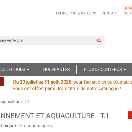
QUA
ESPACE PRO & AUTEURS
CONTACT
NOS 
Rechercher
sur
le
site
COLLECTIONS
NOUVEAUTÉS
PLUS DE CONTENUS
Du 20 juillet au 31 août 2026
, pour l'achat d'un ou plusieur
vous est offert parmi trois titres de notre catalogue !
quaculture - t.1
NNEMENT ET AQUACULTURE - T.1
C
chniques et économiques