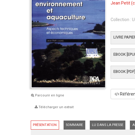
Jean Petit
(c
Collection :
U
LIVRE PAPIE
EBOOK [EPU
EBOOK [PDF
Référenc
Parcourir en ligne
Télécharger un extrait
PRÉSENTATION
SOMMAIRE
LU DANS LA PRESSE
A