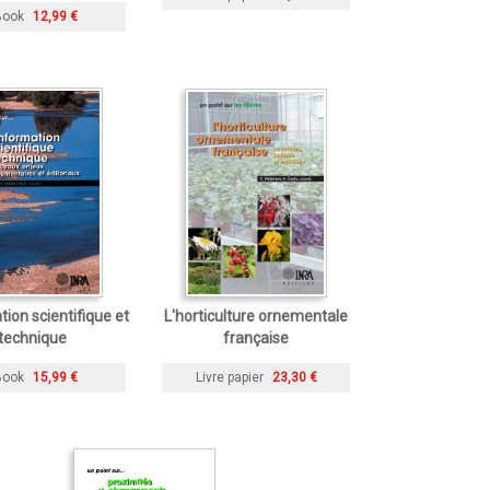
Book
12,99 €
tion scientifique et
L'horticulture ornementale
technique
française
Book
15,99 €
Livre papier
23,30 €