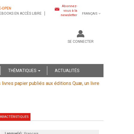
Abonnez-
E-OPEN
vous à la
EBOOKS EN ACCÈS LIBRE
FRANÇAIS
newsletter
SE CONNECTER
THÉMATIQUES
ACTUALITÉS
s livres papier publiés aux éditions Quæ, un livre
ARACTÉRISTIQUES
Langue(s) :
Français