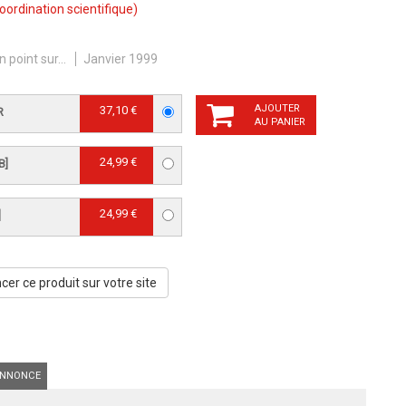
oordination scientifique)
n point sur...
Janvier 1999
AJOUTER
37,10 €
R
AU PANIER
24,99 €
B]
24,99 €
]
er ce produit sur votre site
NNONCE