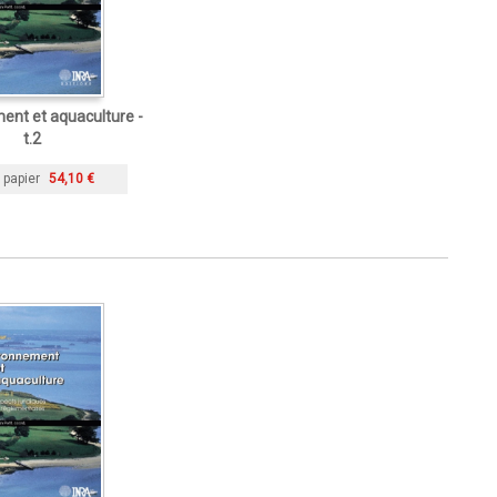
ent et aquaculture -
t.2
 papier
54,10 €