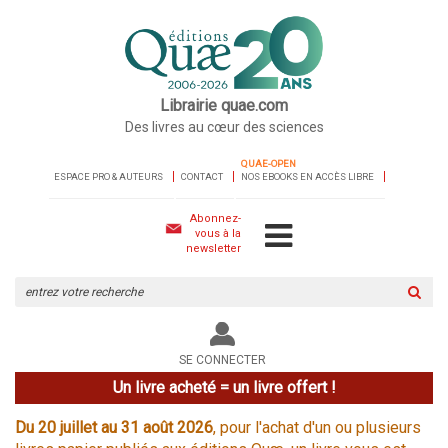
Librairie quae.com
Des livres au cœur des sciences
QUAE-OPEN
ESPACE PRO & AUTEURS
CONTACT
NOS EBOOKS EN ACCÈS LIBRE
Abonnez-
vous à la
newsletter
Rechercher
sur
le
site
SE CONNECTER
Un livre acheté = un livre offert !
Du 20 juillet au 31 août 2026
, pour l'achat d'un ou plusieurs