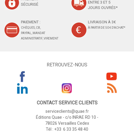
ENTRE 3 ET 5
SÉCURISÉ
JOURS OUVRÉS*
PAIEMENT :
LIVRAISON À 3€
CHÈQUES, CB,
À PARTIR DE 50 € D'ACHAT*
PAYPAL, MANDAT
ADMINISTRATIF, VIREMENT
RETROUVEZ-NOUS
CONTACT SERVICE CLIENTS
serviceclients@quae.fr
Éditions Quae - c/o INRAE RD 10 -
78026 Versailles Cedex
Tél : +33 6 33 35 48 40