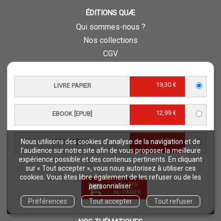
ÉDITIONS QUÆ
Qui sommes-nous ?
Nos collections
CGV
Téléchargements
Comment commander ?
19,30 €
LIVRE PAPIER
Où trouver nos ouvrages ?
Contact
12,99 €
EBOOK [EPUB]
Comment lire un ebook ?
Conseil scientifique et éditorial
12,99 €
Nous utilisons des cookies d’analyse de la navigation et de
EBOOK [PDF]
Charte d’éthique éditoriale
l’audience sur notre site afin de vous proposer la meilleure
expérience possible et des contenus pertinents. En cliquant
Questions fréquentes
sur « Tout accepter », vous nous autorisez à utiliser ces
Protection de vos données personnelles - RGPD
cookies. Vous êtes libre également de les refuser ou de les
AJOUTER
personnaliser.
QUAE RECRUTE
AU PANIER
Retours et commandes
Préférences
Tout accepter
Tout refuser