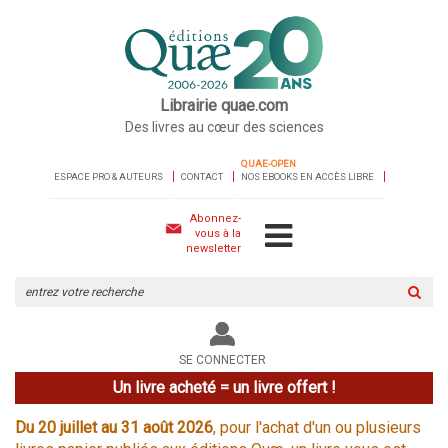
Librairie quae.com
Des livres au cœur des sciences
QUAE-OPEN
ESPACE PRO & AUTEURS
CONTACT
NOS EBOOKS EN ACCÈS LIBRE
Abonnez-
vous à la
newsletter
Rechercher
sur
le
site
SE CONNECTER
Un livre acheté = un livre offert !
Du 20 juillet au 31 août 2026
, pour l'achat d'un ou plusieurs