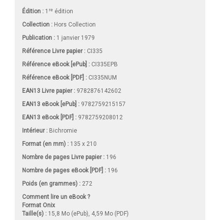
re
Édition :
1
édition
Collection :
Hors Collection
Publication :
1 janvier 1979
Référence Livre papier :
CI335
Référence eBook [ePub] :
CI335EPB
Référence eBook [PDF] :
CI335NUM
EAN13 Livre papier :
9782876142602
EAN13 eBook [ePub] :
9782759215157
EAN13 eBook [PDF] :
9782759208012
Intérieur :
Bichromie
Format (en mm)
:
135 x 210
Nombre de pages
Livre papier
:
196
Nombre de pages
eBook [PDF]
:
196
Poids (en grammes) :
272
Comment lire un eBook ?
Format Onix
Taille(s) :
15,8 Mo (ePub), 4,59 Mo (PDF)