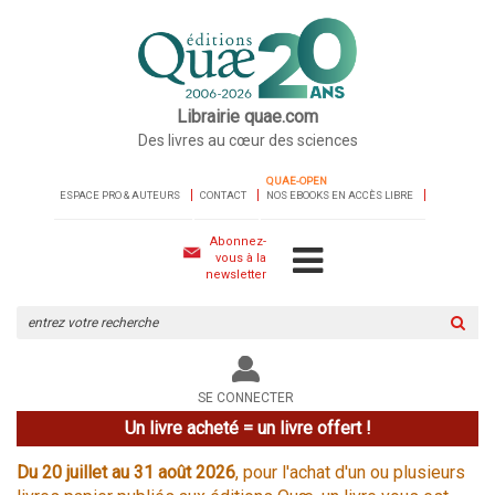
Librairie quae.com
Des livres au cœur des sciences
QUAE-OPEN
ESPACE PRO & AUTEURS
CONTACT
NOS EBOOKS EN ACCÈS LIBRE
Abonnez-
vous à la
newsletter
Rechercher
sur
le
site
SE CONNECTER
Un livre acheté = un livre offert !
Du 20 juillet au 31 août 2026
, pour l'achat d'un ou plusieurs