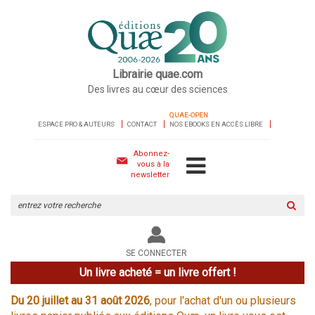
Librairie quae.com
Des livres au cœur des sciences
QUAE-OPEN
ESPACE PRO & AUTEURS
CONTACT
NOS EBOOKS EN ACCÈS LIBRE
Abonnez-
vous à la
newsletter
Rechercher
sur
le
site
SE CONNECTER
Un livre acheté = un livre offert !
Du 20 juillet au 31 août 2026
, pour l'achat d'un ou plusieurs