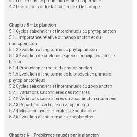
4.1 Les circuits de production et de récupération
4.2 Interactions entre la biocénose et le biotope
Chapitre 5 –
Le plancton
5.1 Cycles saisonniers et interannuels du phytoplancton
5.1.1 Importance relative du nanoplancton et du
microplancton
5.1.2 Évolution à long terme du phytoplancton
5.1.3 Évolution de quelques espèces principales dans le
Léman
5.1.4 Production primaire du phytoplancton
5.1.5 Évolution à long terme de la production primaire
phytoplanctonique
5.2 Cycles saisonniers et interannuels du zooplancton
5.2.1 Variations saisonnières des rotifères
5.2.2 Variations saisonnières du zooplancton crustacéen
5.2.3 Répartition verticale du zooplancton
5.2.4 Migration nycthémérale du zooplancton
5.2.5 Évolution à long terme du zooplancton
Chapitre 6 – Problèmes causés par le plancton