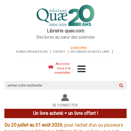
Librairie quae.com
Des livres au cœur des sciences
QUAE-OPEN
ESPACE PRO & AUTEURS
CONTACT
NOS EBOOKS EN ACCÈS LIBRE
Abonnez-
vous à la
newsletter
Rechercher
sur
le
site
SE CONNECTER
Un livre acheté = un livre offert !
Du 20 juillet au 31 août 2026
, pour l'achat d'un ou plusieurs