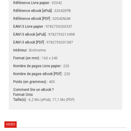
Référence Livre papier :
02042
Référence eBook [ePub] :
02042EPB
Référence eBook [PDF] :
02042NUM
EAN13 Livre papier :
9782759200337
EAN13 eBook [ePub] :
9782759213498
EAN13 eBook [PDF] :
9782759201587
Intérieur :
Bichromie
Format (en mm)
:
160 x 240
Nombre de pages
Livre papier
:
220
Nombre de pages
eBook [PDF]
:
220
Poids (en grammes) :
405
Comment lire un eBook ?
Format Onix
Taille(s) :
6,2 Mo (ePub), 17,1 Mo (PDF)
VIDÉO