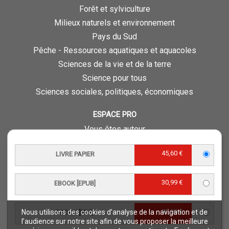
Forêt et sylviculture
Milieux naturels et environnement
Pays du Sud
Pêche - Ressources aquatiques et aquacoles
Sciences de la vie et de la terre
Science pour tous
Sciences sociales, politiques, économiques
ESPACE PRO
Vous êtes auteur
Vous êtes journaliste
45,60 €
LIVRE PAPIER
Vous êtes libraire
Vous êtes bibliothécaire
30,99 €
Foreign rights
EBOOK [EPUB]
Procédure d'évaluation
30,99 €
Nous utilisons des cookies d’analyse de la navigation et de
EBOOK [PDF]
NOTRE SITE
l’audience sur notre site afin de vous proposer la meilleure