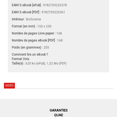
EAN13 eBook [ePub] :
9782759225378
EAN13 eBook [PDF] :
9782759225361
Intérieur :
Bichromie
Format (en mm)
:
150 x 230
Nombre de pages
Livre papier
:
168
Nombre de pages
eBook [PDF]
:
168
Poids (en grammes) :
255
Comment lire un eBook ?
Format Onix
Taille(s) :
620 ko (ePub), 1,52 Mo (PDF)
VIDÉO
GARANTIES
QUAE