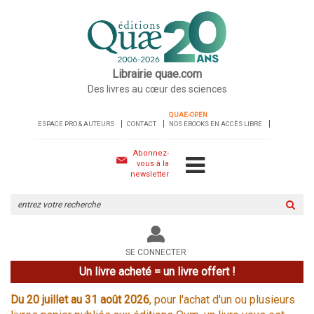
Librairie quae.com
Des livres au cœur des sciences
QUAE-OPEN
ESPACE PRO & AUTEURS
CONTACT
NOS EBOOKS EN ACCÈS LIBRE
Abonnez-
vous à la
newsletter
Rechercher
sur
le
site
SE CONNECTER
Un livre acheté = un livre offert !
Du 20 juillet au 31 août 2026
, pour l'achat d'un ou plusieurs