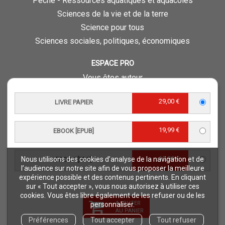
Pêche - Ressources aquatiques et aquacoles
Sciences de la vie et de la terre
Science pour tous
Sciences sociales, politiques, économiques
ESPACE PRO
Vous êtes auteur
Vous êtes journaliste
29,00 €
LIVRE PAPIER
Vous êtes libraire
Vous êtes bibliothécaire
19,99 €
Foreign rights
EBOOK [EPUB]
Procédure d'évaluation
19,99 €
Nous utilisons des cookies d’analyse de la navigation et de
EBOOK [PDF]
NOTRE SITE
l’audience sur notre site afin de vous proposer la meilleure
expérience possible et des contenus pertinents. En cliquant
Quae © 2018
sur « Tout accepter », vous nous autorisez à utiliser ces
Mentions légales
cookies. Vous êtes libre également de les refuser ou de les
AJOUTER
personnaliser.
Déclaration d'accessibilité
AU PANIER
Préférences
Tout accepter
Tout refuser