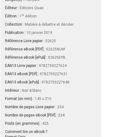
Éditeur :
Éditions Quae
re
Édition :
1
édition
Collection :
Matière à débattre et décider
Publication :
10 janvier 2019
Référence Livre papier :
02625
Référence eBook [PDF] :
02625NUM
Référence eBook [ePub] :
02625EPB
EAN13 Livre papier :
9782759227624
EAN13 eBook [PDF] :
9782759227631
EAN13 eBook [ePub] :
9782759227648
Intérieur :
Noir & blanc
Format (en mm)
:
145 x 210
Nombre de pages
Livre papier
:
234
Nombre de pages
eBook [PDF]
:
234
Poids (en grammes) :
425
Comment lire un eBook ?
Format Onix