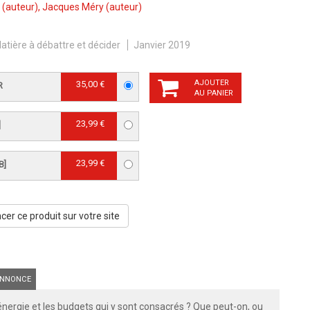
(auteur),
Jacques Méry
(auteur)
atière à débattre et décider
Janvier 2019
AJOUTER
35,00 €
R
AU PANIER
23,99 €
]
23,99 €
B]
er ce produit sur votre site
NNONCE
l’énergie et les budgets qui y sont consacrés ? Que peut-on, ou