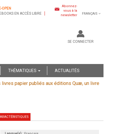
Abonnez-
E-OPEN
vous à la
EBOOKS EN ACCÈS LIBRE
FRANÇAIS
newsletter
SE CONNECTER
THÉMATIQUES
ACTUALITÉS
s livres papier publiés aux éditions Quæ, un livre
ARACTÉRISTIQUES
Langue(s) :
Français