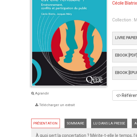
Cécile Blatrix
Collection :
M
LIVRE PAPIE
EBOOK [PDF
EBOOK [EPU
Agrandir
Référenc
Télécharger un extrait
PRÉSENTATION
SOMMAIRE
LU DANS LA PRESSE
A
À quoi sert la concertation ? Mérite-t-elle le temps, 