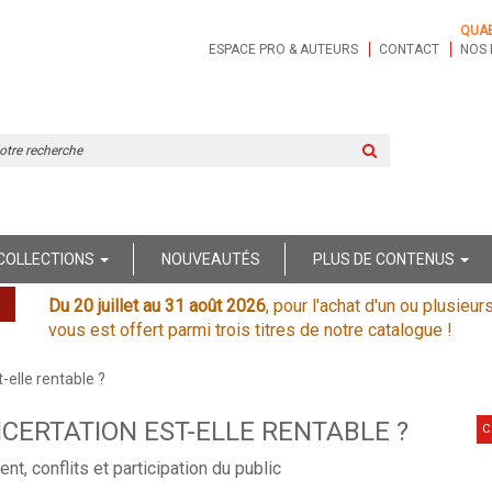
QUA
ESPACE PRO & AUTEURS
CONTACT
NOS 
Rechercher
sur
le
site
COLLECTIONS
NOUVEAUTÉS
PLUS DE CONTENUS
Du 20 juillet au 31 août 2026
, pour l'achat d'un ou plusieur
vous est offert parmi trois titres de notre catalogue !
-elle rentable ?
CERTATION EST-ELLE RENTABLE ?
C
t, conflits et participation du public