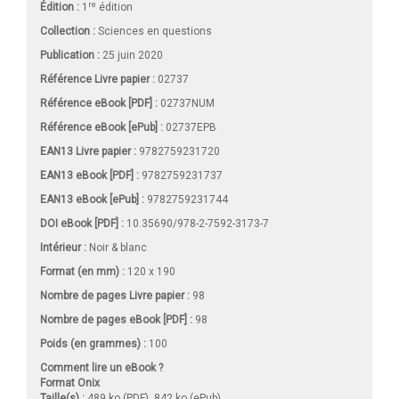
re
Édition :
1
édition
Collection :
Sciences en questions
Publication :
25 juin 2020
Référence Livre papier :
02737
Référence eBook [PDF] :
02737NUM
Référence eBook [ePub] :
02737EPB
EAN13 Livre papier :
9782759231720
EAN13 eBook [PDF] :
9782759231737
EAN13 eBook [ePub] :
9782759231744
DOI eBook [PDF] :
10.35690/978-2-7592-3173-7
Intérieur :
Noir & blanc
Format (en mm)
:
120 x 190
Nombre de pages
Livre papier
:
98
Nombre de pages
eBook [PDF]
:
98
Poids (en grammes) :
100
Comment lire un eBook ?
Format Onix
Taille(s) :
489 ko (PDF), 842 ko (ePub)