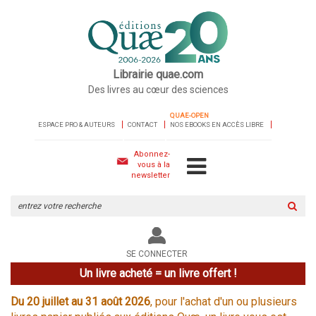
Librairie quae.com
Des livres au cœur des sciences
QUAE-OPEN
ESPACE PRO & AUTEURS
CONTACT
NOS EBOOKS EN ACCÈS LIBRE
Abonnez-
vous à la
newsletter
Rechercher
sur
le
site
SE CONNECTER
Un livre acheté = un livre offert !
Du 20 juillet au 31 août 2026
, pour l'achat d'un ou plusieurs