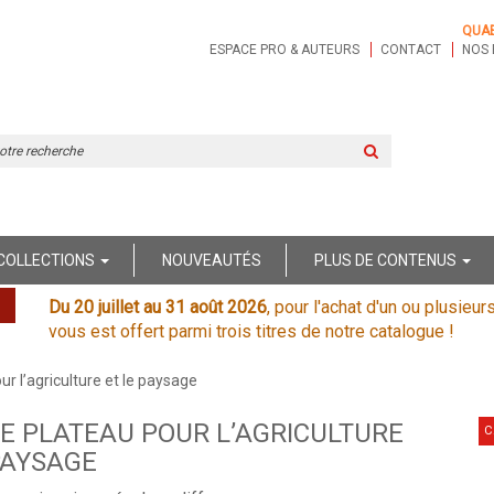
QUA
ESPACE PRO & AUTEURS
CONTACT
NOS 
Rechercher
sur
le
site
COLLECTIONS
NOUVEAUTÉS
PLUS DE CONTENUS
Du 20 juillet au 31 août 2026
, pour l'achat d'un ou plusieur
vous est offert parmi trois titres de notre catalogue !
r l’agriculture et le paysage
E PLATEAU POUR L’AGRICULTURE
C
PAYSAGE