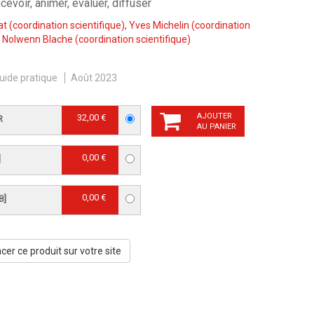
evoir, animer, évaluer, diffuser
at
(coordination scientifique),
Yves Michelin
(coordination
,
Nolwenn Blache
(coordination scientifique)
uide pratique
Août 2023
AJOUTER
32,00 €
R
AU PANIER
0,00 €
]
0,00 €
B]
er ce produit sur votre site