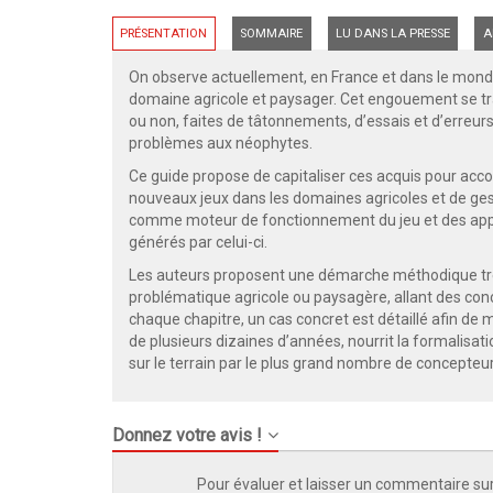
PRÉSENTATION
SOMMAIRE
LU DANS LA PRESSE
A
On observe actuellement, en France et dans le mond
domaine agricole et paysager. Cet engouement se trad
ou non, faites de tâtonnements, d’essais et d’erreu
problèmes aux néophytes.
Ce guide propose de capitaliser ces acquis pour acco
nouveaux jeux dans les domaines agricoles et de ges
comme moteur de fonctionnement du jeu et des appr
générés par celui-ci.
Les auteurs proposent une démarche méthodique très 
problématique agricole ou paysagère, allant des conce
chaque chapitre, un cas concret est détaillé afin de
de plusieurs dizaines d’années, nourrit la formalisat
sur le terrain par le plus grand nombre de concepteu
Donnez votre avis !
Pour évaluer et laisser un commentaire sur