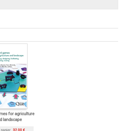
es for agriculture
d landscape
 papier
32,00 €