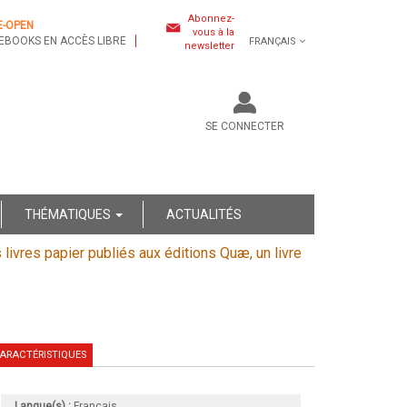
Abonnez-
E-OPEN
vous à la
EBOOKS EN ACCÈS LIBRE
FRANÇAIS
newsletter
SE CONNECTER
THÉMATIQUES
ACTUALITÉS
s livres papier publiés aux éditions Quæ, un livre
ARACTÉRISTIQUES
Langue(s) :
Français