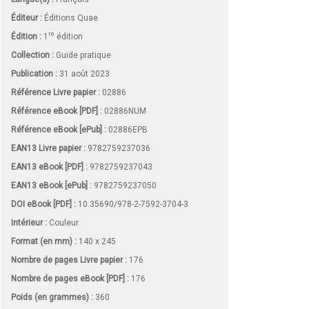
Éditeur :
Éditions Quae
re
Édition :
1
édition
Collection :
Guide pratique
Publication :
31 août 2023
Référence Livre papier :
02886
Référence eBook [PDF] :
02886NUM
Référence eBook [ePub] :
02886EPB
EAN13 Livre papier :
9782759237036
EAN13 eBook [PDF] :
9782759237043
EAN13 eBook [ePub] :
9782759237050
DOI eBook [PDF] :
10.35690/978-2-7592-3704-3
Intérieur :
Couleur
Format (en mm)
:
140 x 245
Nombre de pages
Livre papier
:
176
Nombre de pages
eBook [PDF]
:
176
Poids (en grammes) :
360