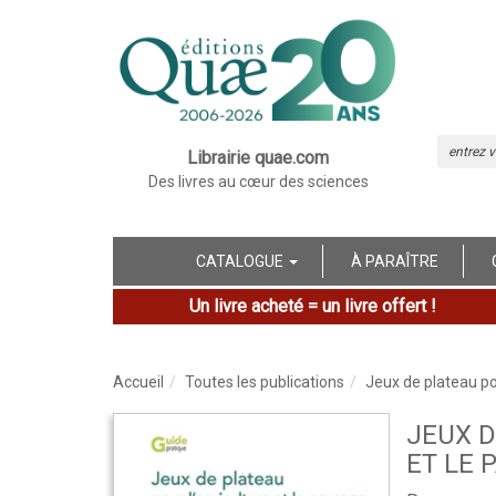
Librairie quae.com
Des livres au cœur des sciences
CATALOGUE
À PARAÎTRE
Un livre acheté = un livre offert !
Accueil
Toutes les publications
Jeux de plateau pou
JEUX D
ET LE 