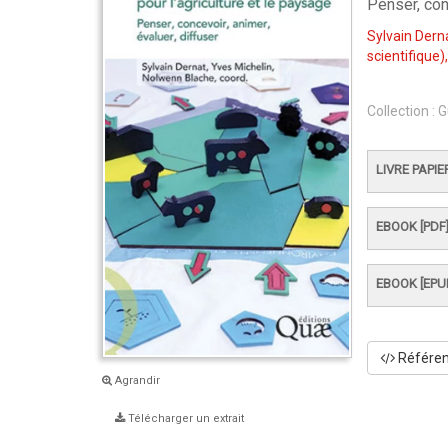
Penser, conc
Sylvain Dern
scientifique)
Collection :
G
LIVRE PAPIE
EBOOK [PDF
EBOOK [EPU
Référenc
Agrandir
Télécharger un extrait