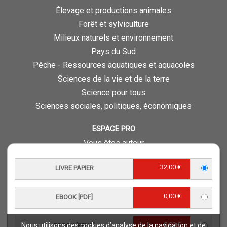
Élevage et productions animales
Forêt et sylviculture
Milieux naturels et environnement
Pays du Sud
Pêche - Ressources aquatiques et aquacoles
Sciences de la vie et de la terre
Science pour tous
Sciences sociales, politiques, économiques
ESPACE PRO
Vous êtes auteur
Vous êtes journaliste
32,00 €
LIVRE PAPIER
Vous êtes libraire
Vous êtes bibliothécaire
0,00 €
Foreign rights
EBOOK [PDF]
Procédure d'évaluation
0,00 €
Nous utilisons des cookies d’analyse de la navigation et de
EBOOK [EPUB]