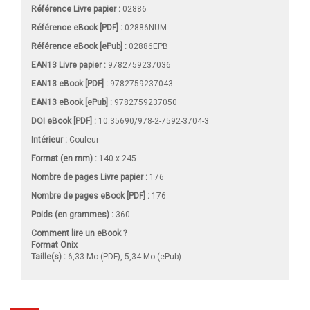
Référence Livre papier :
02886
Référence eBook [PDF] :
02886NUM
Référence eBook [ePub] :
02886EPB
EAN13 Livre papier :
9782759237036
EAN13 eBook [PDF] :
9782759237043
EAN13 eBook [ePub] :
9782759237050
DOI eBook [PDF] :
10.35690/978-2-7592-3704-3
Intérieur :
Couleur
Format (en mm)
:
140 x 245
Nombre de pages
Livre papier
:
176
Nombre de pages
eBook [PDF]
:
176
Poids (en grammes) :
360
Comment lire un eBook ?
Format Onix
Taille(s) :
6,33 Mo (PDF), 5,34 Mo (ePub)