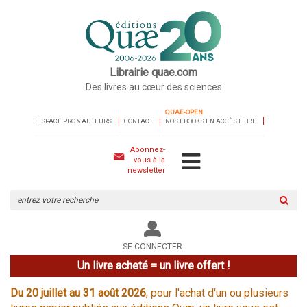
Librairie quae.com
Des livres au cœur des sciences
QUAE-OPEN
ESPACE PRO & AUTEURS
CONTACT
NOS EBOOKS EN ACCÈS LIBRE
Abonnez-
vous à la
newsletter
Rechercher
sur
le
site
SE CONNECTER
Un livre acheté = un livre offert !
Du 20 juillet au 31 août 2026
, pour l'achat d'un ou plusieurs