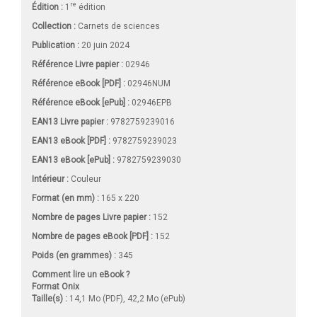
re
Édition :
1
édition
Collection :
Carnets de sciences
Publication :
20 juin 2024
Référence Livre papier :
02946
Référence eBook [PDF] :
02946NUM
Référence eBook [ePub] :
02946EPB
EAN13 Livre papier :
9782759239016
EAN13 eBook [PDF] :
9782759239023
EAN13 eBook [ePub] :
9782759239030
Intérieur :
Couleur
Format (en mm)
:
165 x 220
Nombre de pages
Livre papier
:
152
Nombre de pages
eBook [PDF]
:
152
Poids (en grammes) :
345
Comment lire un eBook ?
Format Onix
Taille(s) :
14,1 Mo (PDF), 42,2 Mo (ePub)