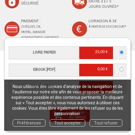
ENTRE 3 ET 5
SÉCURISÉ
JOURS OUVRÉS*
PAIEMENT :
LIVRAISON À 3€
CHÈQUES, CB,
À PARTIR DE 50 € D'ACHAT*
PAYPAL, MANDAT
ADMINISTRATIF, VIREMENT
22,00 €
LIVRE PAPIER
RETROUVEZ-NOUS
0,00 €
EBOOK [PDF]
0,00 €
Nous utilisons des cookies d’analyse de la navigation et de
EBOOK [EPUB]
l’audience sur notre site afin de vous proposer la meilleure
expérience possible et des contenus pertinents. En cliquant
CONTACT SERVICE CLIENTS
sur « Tout accepter », vous nous autorisez à utiliser ces
cookies. Vous êtes libre également de les refuser ou de les
serviceclients@quae.fr
AJOUTER
personnaliser.
Éditions Quae - c/o INRAE RD 10 -
AU PANIER
Préférences
Tout accepter
Tout refuser
78026 Versailles Cedex
Tél : +33 6 33 35 48 40