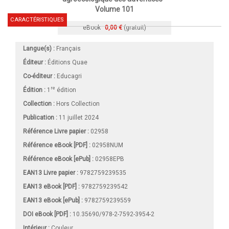
Volume 101
CARACTÉRISTIQUES
eBook
0,00 €
(gratuit)
Langue(s) :
Français
Éditeur :
Éditions Quae
Co-éditeur :
Educagri
re
Édition :
1
édition
Collection :
Hors Collection
Publication :
11 juillet 2024
Référence Livre papier :
02958
Référence eBook [PDF] :
02958NUM
Référence eBook [ePub] :
02958EPB
EAN13 Livre papier :
9782759239535
EAN13 eBook [PDF] :
9782759239542
EAN13 eBook [ePub] :
9782759239559
DOI eBook [PDF] :
10.35690/978-2-7592-3954-2
Intérieur :
Couleur