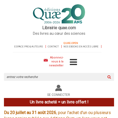
Librairie quae.com
Des livres au cœur des sciences
QUAE-OPEN
ESPACE PRO & AUTEURS
CONTACT
NOS EBOOKS EN ACCÈS LIBRE
Abonnez-
vous à la
newsletter
Rechercher
sur
le
site
SE CONNECTER
Un livre acheté = un livre offert !
Du 20 juillet au 31 août 2026
, pour l'achat d'un ou plusieurs