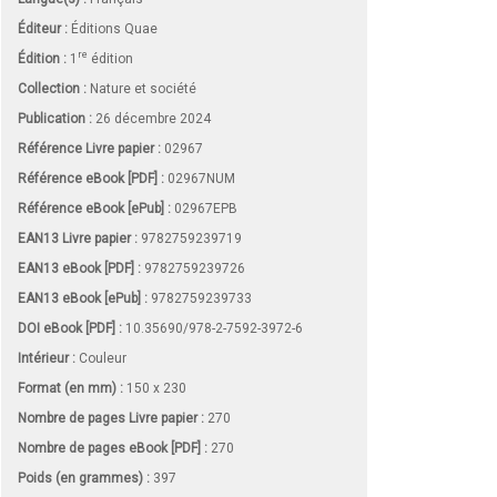
Éditeur :
Éditions Quae
re
Édition :
1
édition
Collection :
Nature et société
Publication :
26 décembre 2024
Référence Livre papier :
02967
Référence eBook [PDF] :
02967NUM
Référence eBook [ePub] :
02967EPB
EAN13 Livre papier :
9782759239719
EAN13 eBook [PDF] :
9782759239726
EAN13 eBook [ePub] :
9782759239733
DOI eBook [PDF] :
10.35690/978-2-7592-3972-6
Intérieur :
Couleur
Format (en mm)
:
150 x 230
Nombre de pages
Livre papier
:
270
Nombre de pages
eBook [PDF]
:
270
Poids (en grammes) :
397