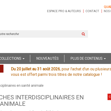
QUA
ESPACE PRO & AUTEURS
CONTACT
NOS 
Rechercher
sur
le
site
COLLECTIONS
NOUVEAUTÉS
PLUS DE CONTENUS
Du 20 juillet au 31 août 2026
, pour l'achat d'un ou plusieur
vous est offert parmi trois titres de notre catalogue !
ciplinaires en santé animale
HES INTERDISCIPLINAIRES EN
C
 ANIMALE