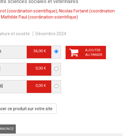
tre sciences sociales et vétérinaires
crot
(coordination scientifique),
Nicolas Fortané
(coordination
,
Mathilde Paul
(coordination scientifique)
ature et société
Décembre 2024
AJOUTER
36,00 €
R
AU PANIER
0,00 €
]
0,00 €
B]
er ce produit sur votre site
NNONCE