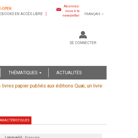
Abonnez-
E-OPEN
vous à la
EBOOKS EN ACCÈS LIBRE
FRANÇAIS
newsletter
SE CONNECTER
THÉMATIQUES
ACTUALITÉS
s livres papier publiés aux éditions Quæ, un livre
ARACTÉRISTIQUES
Langue(s) :
Français