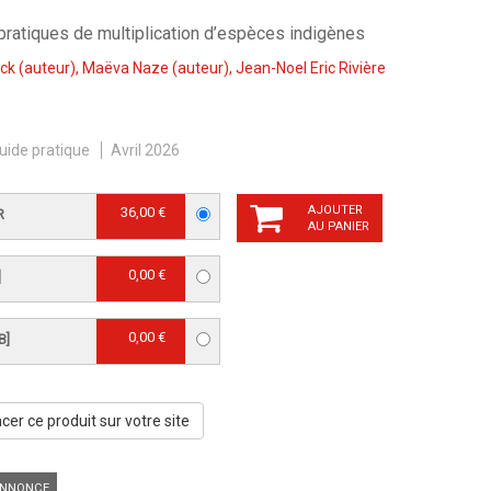
pratiques de multiplication d’espèces indigènes
nck
(auteur),
Maëva Naze
(auteur),
Jean-Noel Eric Rivière
uide pratique
Avril 2026
AJOUTER
36,00 €
R
AU PANIER
0,00 €
]
0,00 €
B]
er ce produit sur votre site
NNONCE