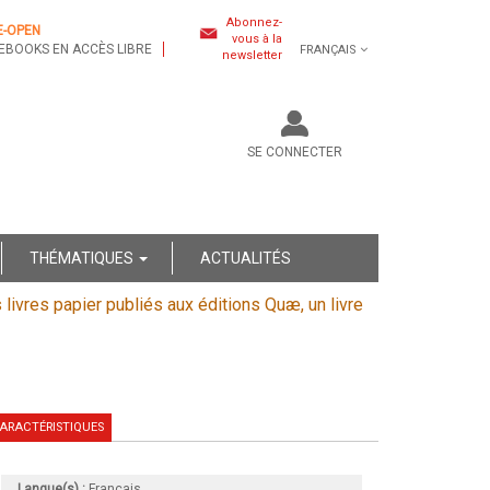
Abonnez-
E-OPEN
vous à la
EBOOKS EN ACCÈS LIBRE
FRANÇAIS
newsletter
SE CONNECTER
THÉMATIQUES
ACTUALITÉS
s livres papier publiés aux éditions Quæ, un livre
ARACTÉRISTIQUES
Langue(s) :
Français