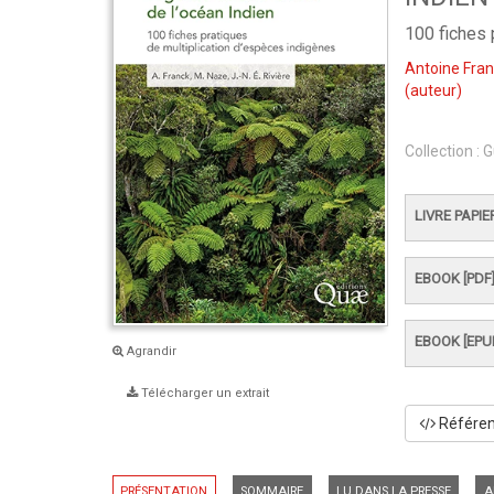
100 fiches 
Antoine Fra
(auteur)
Collection :
G
LIVRE PAPIE
EBOOK [PDF
EBOOK [EPU
Agrandir
Télécharger un extrait
Référenc
PRÉSENTATION
SOMMAIRE
LU DANS LA PRESSE
A