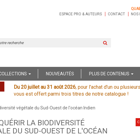
QUA
ESPACE PRO & AUTEURS
CONTACT
NOS 
Rechercher
sur
le
site
COLLECTIONS
NOUVEAUTÉS
PLUS DE CONTENUS
Du 20 juillet au 31 août 2026
, pour l'achat d'un ou plusieur
vous est offert parmi trois titres de notre catalogue !
diversité végétale du Sud-Ouest de l'océan Indien
UÉRIR LA BIODIVERSITÉ
C
LE DU SUD-OUEST DE L'OCÉAN