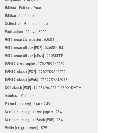
Éditeur :
Éditions Quae
re
Édition :
1
édition
Collection :
Guide pratique
Publication :
29 avril 2026
Référence Livre papier :
03055
Référence eBook [PDF] :
03055NUM
Référence eBook [ePub] :
03055EPB
EAN13 Livre papier :
9782759242962
EAN13 eBook [PDF] :
9782759242979
EAN13 eBook [ePub] :
9782759242986
DOI eBook [PDF] :
10.35690/978-2-7592-4297-9
Intérieur :
Couleur
Format (en mm)
:
160 x 240
Nombre de pages
Livre papier
:
264
Nombre de pages
eBook [PDF]
:
264
Poids (en grammes) :
575