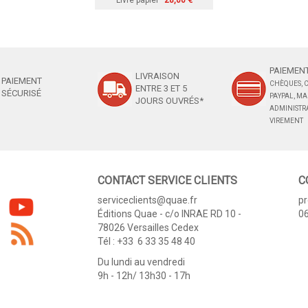
Livre papier
28,00 €
PAIEMENT
LIVRAISON
PAIEMENT
CHÈQUES, C
ENTRE 3 ET 5
SÉCURISÉ
PAYPAL, M
JOURS OUVRÉS*
ADMINISTRA
VIREMENT
CONTACT SERVICE CLIENTS
C
serviceclients@quae.fr
p
Éditions Quae - c/o INRAE RD 10 -
06
78026 Versailles Cedex
Tél : +33 6 33 35 48 40
Du lundi au vendredi
9h - 12h/ 13h30 - 17h