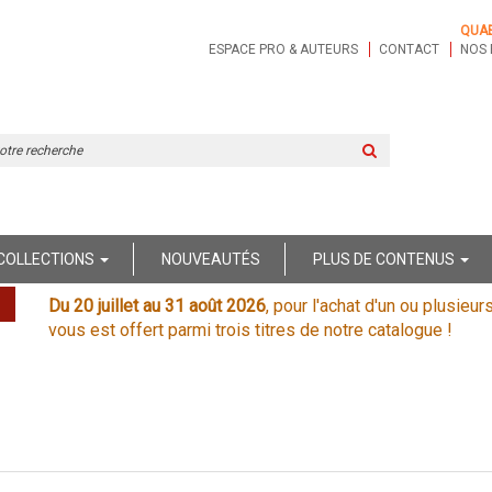
QUA
ESPACE PRO & AUTEURS
CONTACT
NOS 
Rechercher
sur
le
site
COLLECTIONS
NOUVEAUTÉS
PLUS DE CONTENUS
Du 20 juillet au 31 août 2026
, pour l'achat d'un ou plusieur
vous est offert parmi trois titres de notre catalogue !