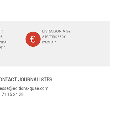
 :
LIVRAISON À 3€
B,
À PARTIR DE 50 €
ANDAT
D'ACHAT*
TIF,
ONTACT JOURNALISTES
resse@editions-quae.com
 71 15 24 28