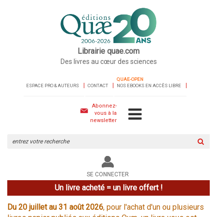
Librairie quae.com
Des livres au cœur des sciences
QUAE-OPEN
ESPACE PRO & AUTEURS
CONTACT
NOS EBOOKS EN ACCÈS LIBRE
Abonnez-
vous à la
newsletter
Rechercher
sur
le
site
SE CONNECTER
Un livre acheté = un livre offert !
Du 20 juillet au 31 août 2026
, pour l'achat d'un ou plusieurs