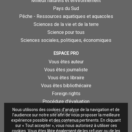
Milieux naturels et environnement
Pays du Sud
Pêche - Ressources aquatiques et aquacoles
Sciences de la vie et de la terre
Science pour tous
Sciences sociales, politiques, économiques
ESPACE PRO
Vous êtes auteur
Vous êtes journaliste
Vous êtes libraire
Vous êtes bibliothécaire
Foreign rights
Procédure d'évaluation
Nous utilisons des cookies d’analyse de la navigation et de
NOTRE SITE
l’audience sur notre site afin de vous proposer la meilleure
expérience possible et des contenus pertinents. En cliquant
Quae © 2018
sur « Tout accepter », vous nous autorisez à utiliser ces
Mentions légales
cookies. Vous êtes libre également de les refuser ou de les