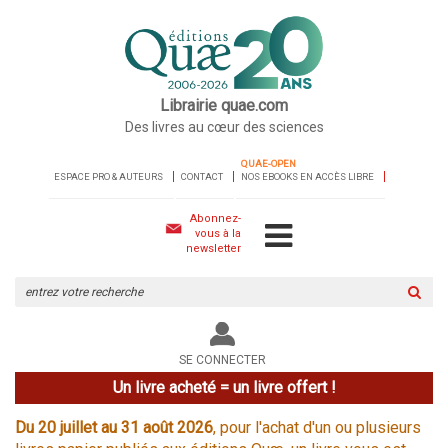
Librairie quae.com
Des livres au cœur des sciences
QUAE-OPEN
ESPACE PRO & AUTEURS
CONTACT
NOS EBOOKS EN ACCÈS LIBRE
Abonnez-
vous à la
newsletter
Rechercher
sur
le
site
SE CONNECTER
Un livre acheté = un livre offert !
Du 20 juillet au 31 août 2026
, pour l'achat d'un ou plusieurs