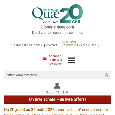
Librairie quae.com
Des livres au cœur des sciences
QUAE-OPEN
ESPACE PRO & AUTEURS
CONTACT
NOS EBOOKS EN ACCÈS LIBRE
Abonnez-
vous à la
newsletter
Rechercher
sur
le
site
SE CONNECTER
Un livre acheté = un livre offert !
Du 20 juillet au 31 août 2026
, pour l'achat d'un ou plusieurs