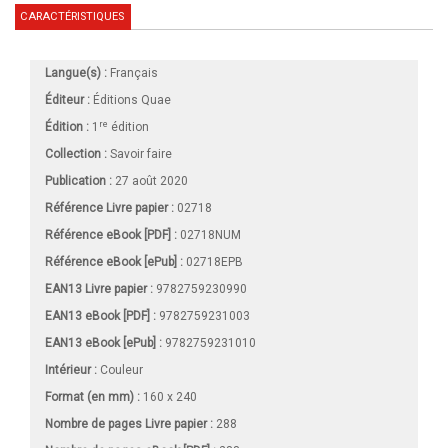
CARACTÉRISTIQUES
Langue(s) :
Français
Éditeur :
Éditions Quae
re
Édition :
1
édition
Collection :
Savoir faire
Publication :
27 août 2020
Référence Livre papier :
02718
Référence eBook [PDF] :
02718NUM
Référence eBook [ePub] :
02718EPB
EAN13 Livre papier :
9782759230990
EAN13 eBook [PDF] :
9782759231003
EAN13 eBook [ePub] :
9782759231010
Intérieur :
Couleur
Format (en mm)
:
160 x 240
Nombre de pages
Livre papier
:
288