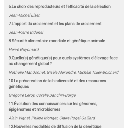
6.
Le choix des reproducteurs et l’efficacité de la sélection
Jean-Michel Elsen
7.
L’apport du croisement et les plans de croisement
Jean-Pierre Bidanel
8.
Sécurité alimentaire mondiale et génétique animale
Hervé Guyomard
9.
Quelle(s) génétique(s) pour quels systèmes d’élevage face
au changement global ?
Nathalie Mandonnet, Gisèle Alexandre, Michèle Tixier-Boichard
10.
La préservation de la biodiversité et des ressources
génétiques
Grégoire Leroy, Coralie Danchin-Burge
11.
Évolution des connaissances sur les génomes,
épigénomes et microbiomes
Alain Vignal, Philipe Monget, Claire Rogel-Gaillard
12.
Nouvelles modalités de diffusion de la génétique